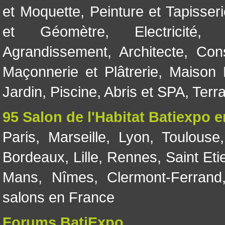
et Moquette
,
Peinture et Tapisser
et Géomètre
,
Electricité
Agrandissement
,
Architecte
,
Con
Maçonnerie et Plâtrerie
,
Maison 
Jardin
,
Piscine, Abris et SPA
,
Terr
95 Salon de l'Habitat Batiexpo 
Paris
,
Marseille
,
Lyon
,
Toulouse
Bordeaux
,
Lille
,
Rennes
,
Saint Eti
Mans
,
Nîmes
,
Clermont-Ferrand
salons en France
Forums BatiExpo