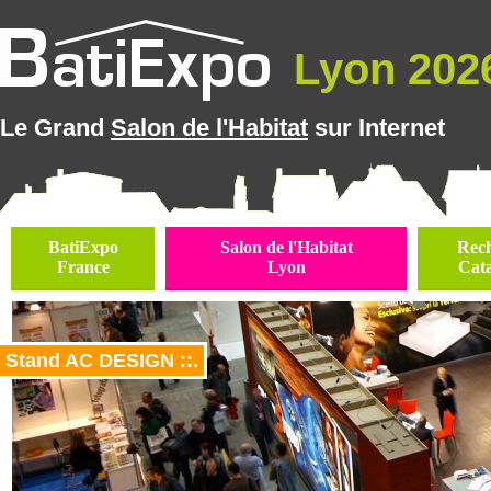
Lyon 2026
Le Grand
Salon de l'Habitat
sur Internet
BatiExpo
Salon de l'Habitat
Rec
France
Lyon
Cat
Stand AC DESIGN ::.