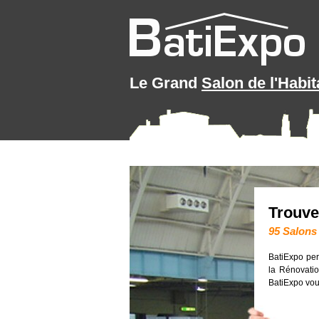
Le Grand
Salon de l'Habit
Trouve
95 Salons 
BatiExpo perm
la Rénovation
BatiExpo vou