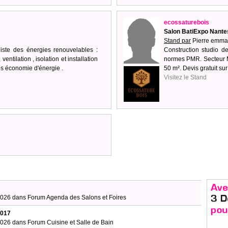
ecossaturebois
Salon BatiExpo Nante
Stand par
Pierre emma
liste des énergies renouvelables :
Construction studio de
entilation , isolation et installation
normes PMR. Secteur Mo
os économie d'énergie .
50 m². Devis gratuit su
Visitez le Stand
/2026 dans
Forum Agenda des Salons et Foires
2017
/2026 dans
Forum Cuisine et Salle de Bain