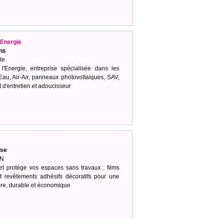
Energie
ns
le
Energie, entreprise spécialisée dans les
au, Air-Air, panneaux photovoltaïques, SAV,
t d'entretien et adoucisseur
ise
IN
et protège vos espaces sans travaux : films
et revêtements adhésifs décoratifs pour une
pre, durable et économique