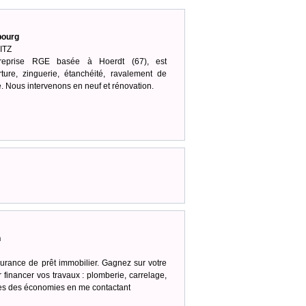
bourg
ITZ
eprise RGE basée à Hoerdt (67), est
ture, zinguerie, étanchéité, ravalement de
e. Nous intervenons en neuf et rénovation.
n
urance de prêt immobilier. Gagnez sur votre
 financer vos travaux : plomberie, carrelage,
aites des économies en me contactant