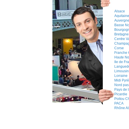
Alsace
Aquitain
Auvergn
Basse N
Bourgog
Bretagne
Centre Va
Champag
Corse
Franche
Haute N
Ile de Fr
Languedo
Limousin
Lorraine
Midi Pyr
Nord pas
Pays de l
Picardie
Poitou C
PACA
Rhône Al