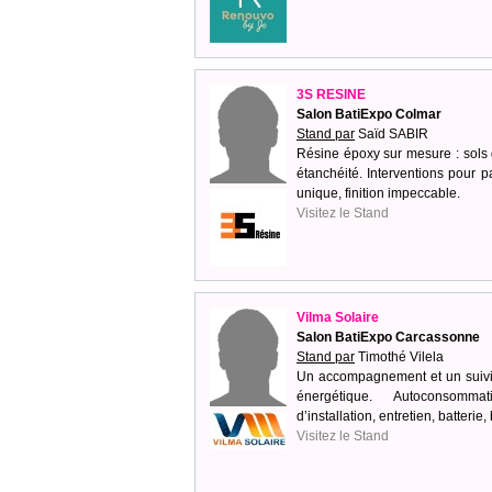
3S RESINE
Salon BatiExpo Colmar
Stand par
Saïd SABIR
Résine époxy sur mesure : sols dé
étanchéité. Interventions pour p
unique, finition impeccable.
Visitez le Stand
Vilma Solaire
Salon BatiExpo Carcassonne
Stand par
Timothé Vilela
Un accompagnement et un suivi 
énergétique. Autoconsomma
d’installation, entretien, batteri
Visitez le Stand