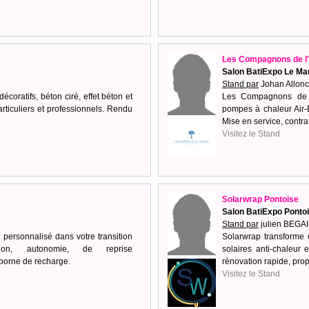
Les Compagnons de l'
Salon BatiExpo Le Ma
Stand par
Johan Allonc
coratifs, béton ciré, effet béton et
Les Compagnons de l'
articuliers et professionnels. Rendu
pompes à chaleur Air-E
Mise en service, contra
Visitez le Stand
Solarwrap Pontoise
Salon BatiExpo Ponto
Stand par
julien BEGA
personnalisé dans votre transition
Solarwrap transforme 
tion, autonomie, de reprise
solaires anti‑chaleur 
e, borne de recharge.
rénovation rapide, pro
Visitez le Stand