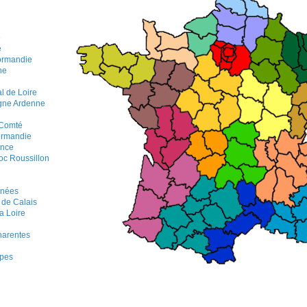
e
e
ormandie
ne
l de Loire
ne Ardenne
 Comté
ormandie
ance
c Roussillon
énées
 de Calais
a Loire
harentes
pes