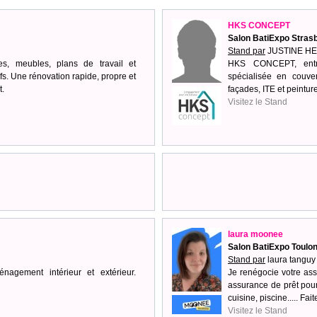
HKS CONCEPT
Salon BatiExpo Stras
Stand par
JUSTINE HE
es, meubles, plans de travail et
HKS CONCEPT, entr
fs. Une rénovation rapide, propre et
spécialisée en couver
.
façades, ITE et peintur
Visitez le Stand
laura moonee
Salon BatiExpo Toulo
Stand par
laura tanguy
nagement intérieur et extérieur.
Je renégocie votre ass
assurance de prêt pour
cuisine, piscine..... F
Visitez le Stand