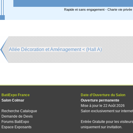
Rapide et sans engagement -
Charte vie privée
Allée Décoration et Aménagement < (Hall A)
BatiExpo France
Date d'Ouverture du Salon
Salon Colmar
Ouverture permanente
Mise à jour le 22 Août 2026
Recherche Catalogue
Salon exclusivement sur interne
Demande de Devis
Forums BatiExpo
Entrée Gratuite pour les visiteur
Espace Exposants
uniquement sur invitation.