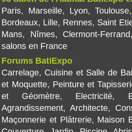
Paris
,
Marseille
,
Lyon
,
Toulouse
Bordeaux
,
Lille
,
Rennes
,
Saint Eti
Mans
,
Nîmes
,
Clermont-Ferrand
salons en France
Forums BatiExpo
Carrelage
,
Cuisine et Salle de Ba
et Moquette
,
Peinture et Tapisser
et Géomètre
,
Electricité
,
Agrandissement
,
Architecte
,
Con
Maçonnerie et Plâtrerie
,
Maison B
Couverture
,
Jardin
,
Piscine, Abri