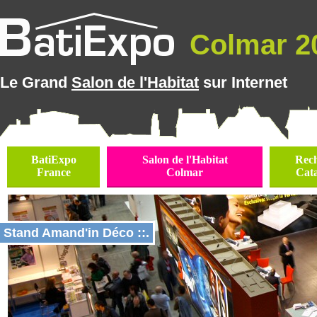
Colmar 20
Le Grand
Salon de l'Habitat
sur Internet
BatiExpo
Salon de l'Habitat
Rec
France
Colmar
Cat
Stand Amand'in Déco ::.