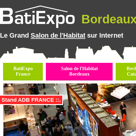
Bordeaux 
Le Grand
Salon de l'Habitat
sur Internet
BatiExpo
Salon de l'Habitat
Rec
France
Bordeaux
Cat
Stand ADB FRANCE ::.