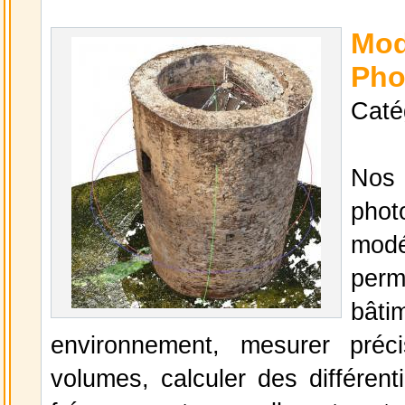
Mo
Pho
Caté
Nos
phot
mod
per
bâti
environnement, mesurer préc
volumes, calculer des différen