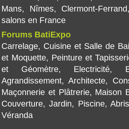
Mans
,
Nîmes
,
Clermont-Ferrand
salons en France
Forums BatiExpo
Carrelage
,
Cuisine et Salle de Ba
et Moquette
,
Peinture et Tapisser
et Géomètre
,
Electricité
,
Agrandissement
,
Architecte
,
Con
Maçonnerie et Plâtrerie
,
Maison B
Couverture
,
Jardin
,
Piscine, Abri
Véranda