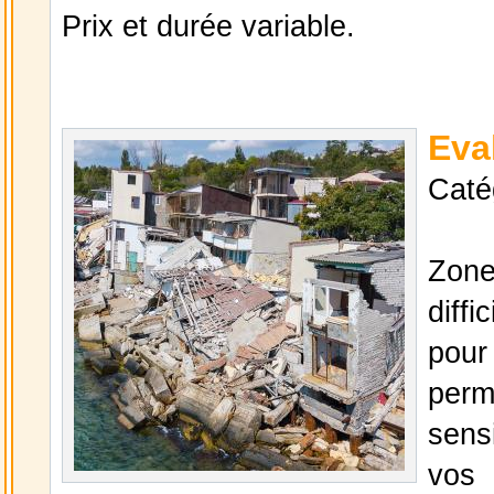
Prix et durée variable.
Eva
Caté
Zone
diff
pou
per
sens
vos 