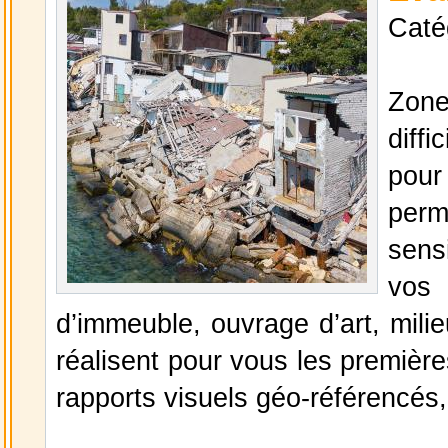
Caté
Zone
diff
pou
per
sens
vos 
d’immeuble, ouvrage d’art, mili
réalisent pour vous les première
rapports visuels géo-référencés, 