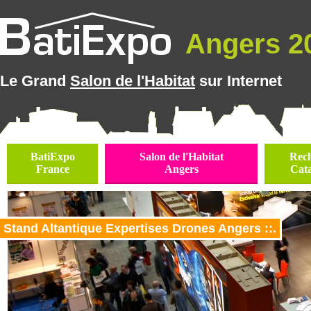
Angers 20
Le Grand
Salon de l'Habitat
sur Internet
BatiExpo
Salon de l'Habitat
Rec
France
Angers
Cat
Stand Altantique Expertises Drones Angers ::.