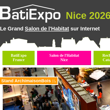
Nice 2026 
Le Grand
Salon de l'Habitat
sur Internet
BatiExpo
Salon de l'Habitat
Rec
France
Nice
Cat
Stand ArchimaisonBois ::.