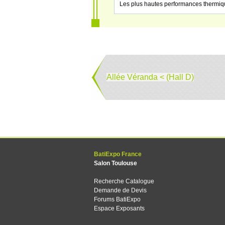
Les plus hautes performances thermi
Allée Véranda < (Hall D)
BatiExpo France
Salon Toulouse
Recherche Catalogue
Demande de Devis
Forums BatiExpo
Espace Exposants