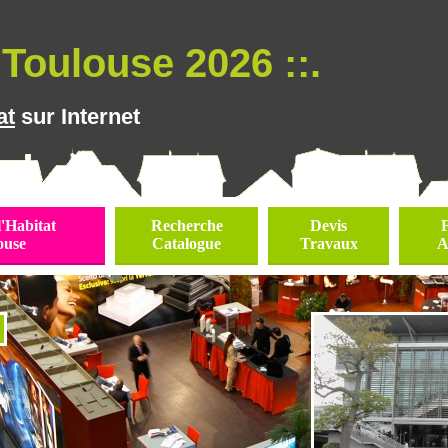
Toulouse 2026 ::.
at
sur Internet
l'Habitat
Recherche
Devis
ouse
Catalogue
Travaux
A