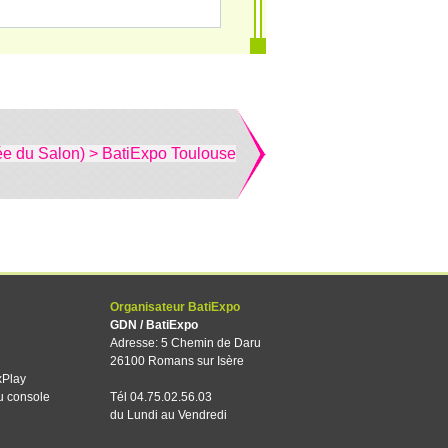
ée du Salon) > BatiExpo Toulouse
Organisateur BatiExpo
GDN / BatiExpo
Adresse: 5 Chemin de Daru
26100 Romans sur Isère
xPlay
u console
Tél 04.75.02.56.03
du Lundi au Vendredi