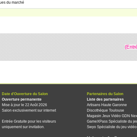
ques du marché
(Entr
Date d'Ouverture du Salon
Partenaires du Salon
Ouverture permanente
Liste des partenaires
Mise à jour le 22 Août 2026
Artisans Haute Garonne
Salon exclusivement sur internet
Discothèque Toulouse
Magasin Jeux Vidéo GDN Ne
Entrée Gratuite pour les visiteurs
GameXPass Spécialiste du je
uniquement sur invitation.
Swyo Spécialiste du jeu vidéo