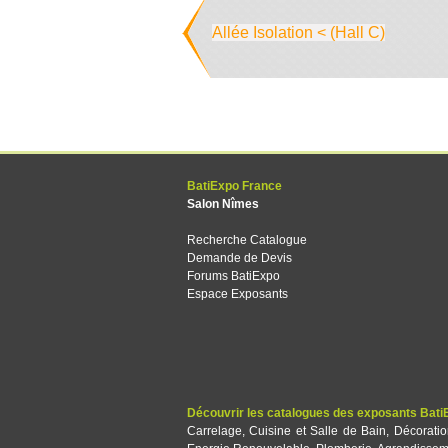
Allée Isolation < (Hall C)
BatiExpo France
Salon Nîmes
Recherche Catalogue
Demande de Devis
Forums BatiExpo
Espace Exposants
Découvrir les catalogues des exposants Bati
Carrelage
,
Cuisine et Salle de Bain
,
Décorati