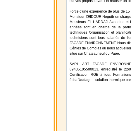
sur vos projets travaux et réaliser un d
Force d'une expérience de plus de 15 a
Monsieur ZEIDOUR Neguib en charge de
Messieurs EL HADDAJI Azeddine et 
années sont en charge de la partie 
techniques /organisation et planifica
techniciens sont tous salariés de l'
FACADE ENVIRONNEMENT. Nous dispos
Génies de Comolas où nous accueillons
situé sur Châteauneuf du Pape.
SARL ART FACADE ENVIRONNEME
89435105500013, enregistré le 22/02
Certification RGE à jour. Formatio
échaffaudage - Isolation thermique par 