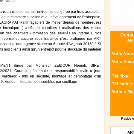
evis adapté.
ns dans le domaine, l'entreprise est gérée par trois associés .
 la commercialisation et du développement de l'entreprise,
LAGRAMAT Rafik façadiers de métier depuis de nombreuses
technique ( chefs de chantiers / réalisations des visites
tion des chantiers / formation des salariés en interne ). Nos
Deman
entreprise et aucune sous traitance n'est pratiquée par ART
AR
ons d'une agence située au 6 route d'Avignon 30150 à St
 nos clients ainsi qu'un entrepôt pour le stockage du matériel
Votre Nom 
Votre Prén
NT dirigé par Monsieur ZEIDOUR Neguib, SIRET
/2021. Garantie décennale et responsabilité civile à jour.
Tél. fixe :
ns validées: - mis en sécurité, montage et démontage d'un
l'extérieur - Isolation des combles par soufflage
Tél mobile 
Votre e-Mai
Rapide e
AR