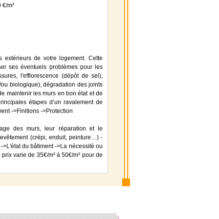
0 €/m²
s extérieurs de votre logement. Cette
yser ses éventuels problèmes pour les
ssures, l'efflorescence (dépôt de sel),
t/ou biologique), dégradation des joints
e maintenir les murs en bon état et de
s principales étapes d’un ravalement de
ent ->Finitions ->Protection
age des murs, leur réparation et le
revêtement (crépi, enduit, peinture…) -
 ->L'état du bâtiment ->La nécessité ou
 prix varie de 35€/m² à 50€/m² pour de