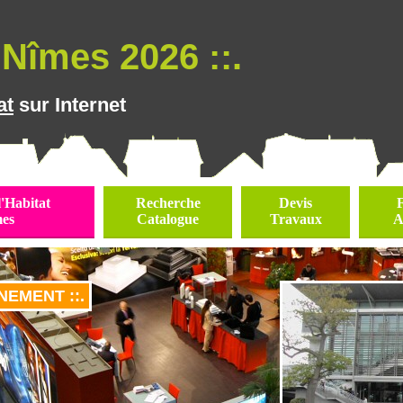
Nîmes 2026 ::.
at
sur Internet
l'Habitat
Recherche
Devis
es
Catalogue
Travaux
A
NEMENT ::.