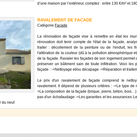
d’une maison par l’extérieur, comptez : entre 130 €/m² et 18
RAVALEMENT DE FACADE
Catégorie
Façade
La rénovation de façade vise à remettre en état les mur
rénovation doit tenir compte de l'état de la façade, anal
traiter : décollement de la peinture ou de l'enduit, les fi
l'altération de la couleur (dû à la pollution atmosphérique e
de la façade. Ravaler les façades de son logement permet d
préserver un bâtiment sain de toute infiltration. Voici le
façade : ->Nettoyage et/ou décapage ->Réparation et traitem
Le prix d'un ravalement de façade comprend le nettoy
ravalement. Il dépend de plusieurs critères : ->Le type de 
>La composition de la façade (brique, pierre, béton, bois…)
pas d'un échafaudage ->Les garanties et les assurances Le
r du neuf.