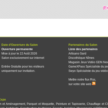
(E
Date d'Ouverture du Salon
Partenaires du Salon
Ouverture permanente
Liste des partenaires
Mise à jour le 22 Août 2026
Artisans Gard
Salon exclusivement sur internet
Discothèque Nîmes
Magasin Jeux Vidéo GDN Ne
Entrée Gratuite pour les visiteurs
GameXPass Spécialiste du je
uniquement sur invitation.
Swyo Spécialiste du jeu vidéo
Mettre notre flux Rss,
sur votre site web
Expo
on et Aménagement
,
Parquet et Moquette
,
Peinture et Tapisserie
,
Chauffage et Cl