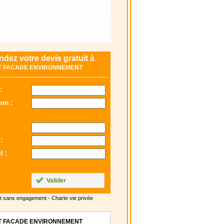
dez votre devis gratuit à
T FACADE ENVIRONNEMENT
:
om :
:
l :
Valider
t sans engagement -
Charte vie privée
T FACADE ENVIRONNEMENT