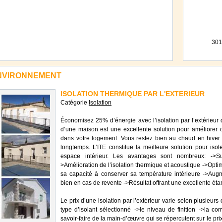
30
ENVIRONNEMENT
ISOLATION THERMIQUE PAR L'EXTERIEUR
Catégorie
Isolation
Économisez 25% d’énergie avec l’isolation par l’extérieur de
d’une maison est une excellente solution pour améliorer 
dans votre logement. Vous restez bien au chaud en hiver et
longtemps. L’ITE constitue la meilleure solution pour iso
espace intérieur. Les avantages sont nombreux: ->S
>Amélioration de l’isolation thermique et acoustique ->Optim
sa capacité à conserver sa température intérieure ->Aug
bien en cas de revente ->Résultat offrant une excellente étan
Le prix d’une isolation par l’extérieur varie selon plusieurs
type d’isolant sélectionné ->le niveau de finition ->la com
savoir-faire de la main-d’œuvre qui se répercutent sur le pr