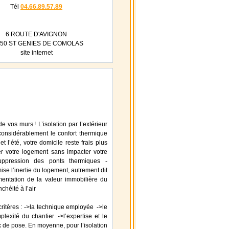
Tél
04.66.89.57.89
6 ROUTE D'AVIGNON
150 ST GENIES DE COMOLAS
site internet
 vos murs ! L’isolation par l’extérieur
considérablement le confort thermique
 l’été, votre domicile reste frais plus
ler votre logement sans impacter votre
uppression des ponts thermiques -
ise l’inertie du logement, autrement dit
mentation de la valeur immobilière du
chéité à l’air
 critères : ->la technique employée ->le
plexité du chantier ->l’expertise et le
ix de pose. En moyenne, pour l’isolation