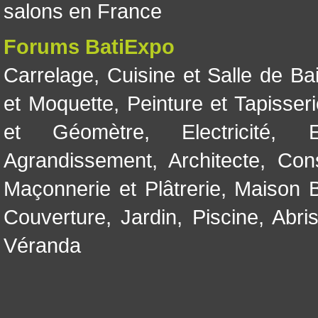
salons en France
Forums BatiExpo
Carrelage
,
Cuisine et Salle de Ba
et Moquette
,
Peinture et Tapisser
et Géomètre
,
Electricité
,
Agrandissement
,
Architecte
,
Con
Maçonnerie et Plâtrerie
,
Maison B
Couverture
,
Jardin
,
Piscine, Abri
Véranda