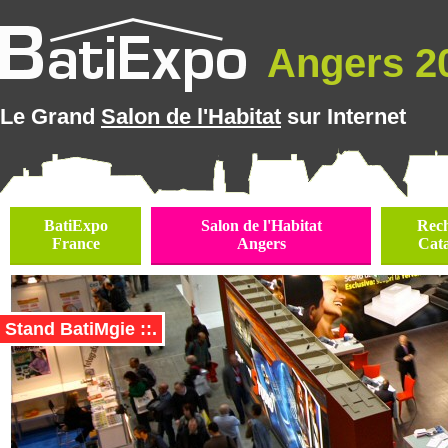
Angers 20
Le Grand
Salon de l'Habitat
sur Internet
BatiExpo
Salon de l'Habitat
Rec
France
Angers
Cat
Stand BatiMgie ::.