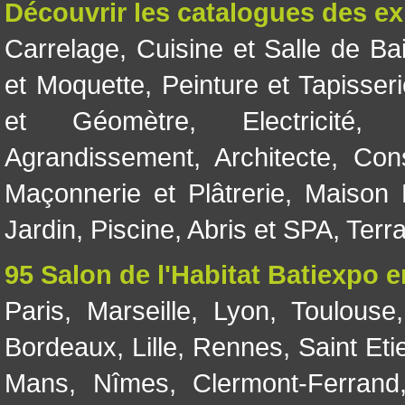
Découvrir les catalogues des e
Carrelage
,
Cuisine et Salle de Ba
et Moquette
,
Peinture et Tapisser
et Géomètre
,
Electricité
Agrandissement
,
Architecte
,
Con
Maçonnerie et Plâtrerie
,
Maison 
Jardin
,
Piscine, Abris et SPA
,
Terr
95 Salon de l'Habitat Batiexpo 
Paris
,
Marseille
,
Lyon
,
Toulouse
Bordeaux
,
Lille
,
Rennes
,
Saint Eti
Mans
,
Nîmes
,
Clermont-Ferrand