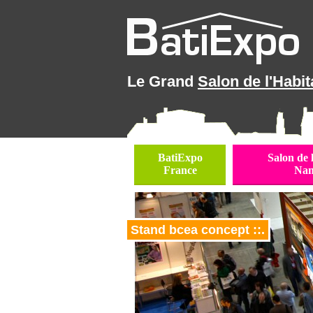
Le Grand
Salon de l'Habit
BatiExpo
Salon de 
France
Nan
Stand bcea concept ::.