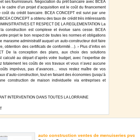
t ses fournisseurs. Négociation du prêt bancaire avec BCEA
e cadre d’un projet d’acquisition est le coût du financement
 le coût du crédit bancaire. BCEA CONCEPT est suivi par une
 BCEA CONCEPT a obtenu des taux de crédit très intéressants
ADMINSITRATIVES ET RESPECT DE LA REGLEMENTATION La
la construction est complexe et évolue sans cesse. BCEA
re projet le bon respect de toutes les normes et obligations
le marasme administratif auquel un auto-constructeur doit faire
, obtention des certificats de conformité…). › Plus d’infos en
 De la conception des plans, aux choix des solutions
t calculé au départ d’après votre budget, avec l’expertise de
 totalement les coûts de vos travaux et vous n’avez aucune
rcoûts imprévus, pas d’avances… vous restez maître de vos
aux d’auto-construction, tout en faisant des économies (jusqu’à
e construction de maison individuelle via entreprises et
ANT INTERVENTION DANS TOUTES LA LORRAINE
T
auto construction ventes de menuiseries pvc