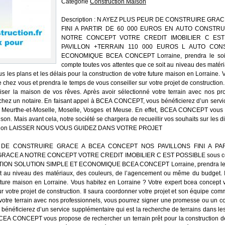
Catégorie
Construction Maison
Description : N AYEZ PLUS PEUR DE CONSTRUIRE GRA
FINI A PARTIR DE 60 000 EUROS EN AUTO CONSTR
NOTRE CONCEPT VOTRE CREDIT IMOBILIER C EST P
PAVILLON +TERRAIN 110 000 EUROS L AUTO CON
ECONOMIQUE BCEA CONCEPT Lorraine, prendra le soin
compte toutes vos attentes que ce soit au niveau des matér
 les plans et les délais pour la construction de votre future maison en Lorraine. 
 chez vous et prendra le temps de vous conseiller sur votre projet de construction. 
er la maison de vos rêves. Après avoir sélectionné votre terrain avec nos pr
ez un notaire. En faisant appel à BCEA CONCEPT, vous bénéficierez d’un servic
e Meurthe-et-Moselle, Moselle, Vosges et Meuse. En effet, BCEA CONCEPT vous p
son. Mais avant cela, notre société se chargera de recueillir vos souhaits sur les dif
orientation LAISSER NOUS VOUS GUIDEZ DANS VOTRE PROJET
UR DE CONSTRUIRE GRACE A BCEA CONCEPT NOS PAVILLONS FINI A P
ACE A NOTRE CONCEPT VOTRE CREDIT IMOBILIER C EST POSSIBLE sous con
N SOLUTION SIMPLE ET ECONOMIQUE BCEA CONCEPT Lorraine, prendra le soin
it au niveau des matériaux, des couleurs, de l’agencement ou même du budget. Il
future maison en Lorraine. Vous habitez en Lorraine ? Votre expert bcea concept 
r votre projet de construction. Il saura coordonner votre projet et son équipe co
 votre terrain avec nos professionnels, vous pourrez signer une promesse ou un 
néficierez d’un service supplémentaire qui est la recherche de terrains dans l
CEA CONCEPT vous propose de rechercher un terrain prêt pour la construction de