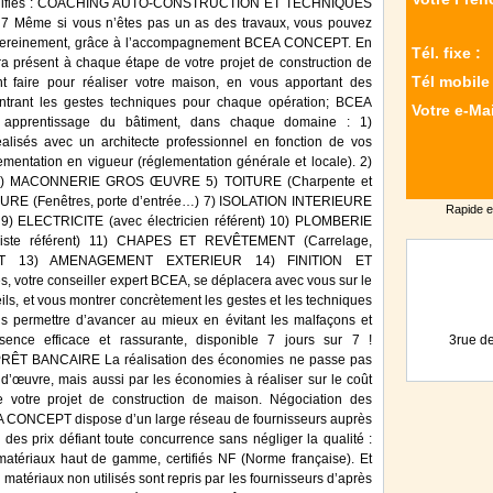
s qualifiés : COACHING AUTO-CONSTRUCTION ET TECHNIQUES
me si vous n’êtes pas un as des travaux, vous pouvez
on sereinement, grâce à l’accompagnement BCEA CONCEPT. En
Tél. fixe :
era présent à chaque étape de votre projet de construction de
Tél mobile 
 faire pour réaliser votre maison, en vous apportant des
ontrant les gestes techniques pour chaque opération; BCEA
Votre e-Mai
 apprentissage du bâtiment, dans chaque domaine : 1)
sés avec un architecte professionnel en fonction de vos
lementation en vigueur (réglementation générale et locale). 2)
 MACONNERIE GROS ŒUVRE 5) TOITURE (Charpente et
URE (Fenêtres, porte d’entrée…) 7) ISOLATION INTERIEURE
Rapide e
 ELECTRICITE (avec électricien référent) 10) PLOMBERIE
giste référent) 11) CHAPES ET REVÊTEMENT (Carrelage,
NT 13) AMENAGEMENT EXTERIEUR 14) FINITION ET
votre conseiller expert BCEA, se déplacera avec vous sur le
ils, et vous montrer concrètement les gestes et les techniques
s permettre d’avancer au mieux en évitant les malfaçons et
ence efficace et rassurante, disponible 7 jours sur 7 !
3rue d
T BANCAIRE La réalisation des économies ne passe pas
d’œuvre, mais aussi par les économies à réaliser sur le coût
 votre projet de construction de maison. Négociation des
CONCEPT dispose d’un large réseau de fournisseurs auprès
 prix défiant toute concurrence sans négliger la qualité :
matériaux haut de gamme, certifiés NF (Norme française). Et
s matériaux non utilisés sont repris par les fournisseurs d’après