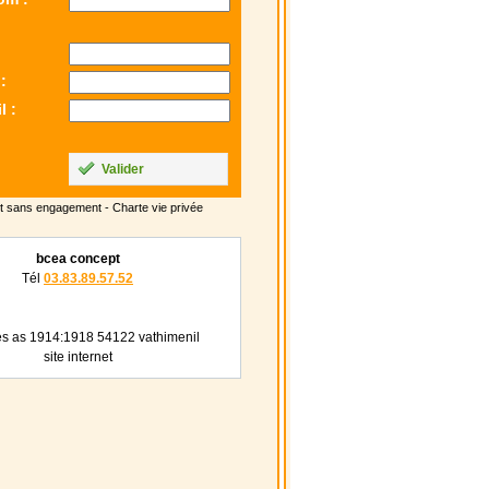
:
l :
Valider
t sans engagement -
Charte vie privée
bcea concept
Tél
03.83.89.57.52
es as 1914:1918 54122 vathimenil
site internet