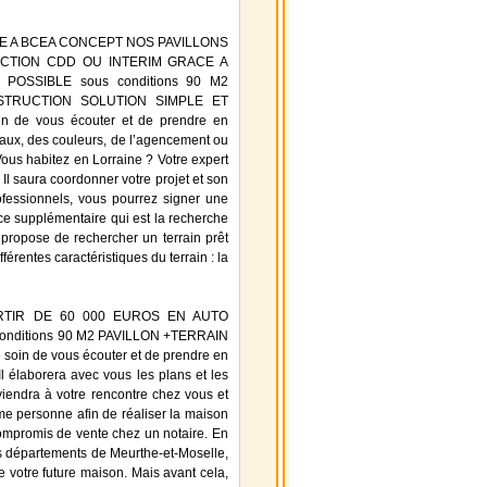
CE A BCEA CONCEPT NOS PAVILLONS
UCTION CDD OU INTERIM GRACE A
OSSIBLE sous conditions 90 M2
STRUCTION SOLUTION SIMPLE ET
 de vous écouter et de prendre en
iaux, des couleurs, de l’agencement ou
Vous habitez en Lorraine ? Votre expert
Il saura coordonner votre projet et son
ofessionnels, vous pourrez signer une
e supplémentaire qui est la recherche
ropose de rechercher un terrain prêt
férentes caractéristiques du terrain : la
ARTIR DE 60 000 EUROS EN AUTO
ditions 90 M2 PAVILLON +TERRAIN
 de vous écouter et de prendre en
 élaborera avec vous les plans et les
viendra à votre rencontre chez vous et
mme personne afin de réaliser la maison
compromis de vente chez un notaire. En
es départements de Meurthe-et-Moselle,
 votre future maison. Mais avant cela,