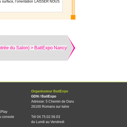
, la surface, l’orientation LAISSER NOUS
ntrée du Salon) > BatiExpo Nancy
Organisateur BatiExpo
GDN / BatiExpo
Adresse: 5 Chemin de Daru
26100 Romans sur Isère
xPlay
u console
Tél 04.75.02.56.03
du Lundi au Vendredi