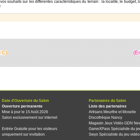
 vos souhaits sur les différentes caractéristiques du terrain : la localité, le budget
T
l C)
(E
Date d'Ouverture du Salon
Partenaires du Salon
Ouverture permanente
Liste des partenaires
Mise à jour le 15 Août 2026
Artisans Meurthe et Moselle
Salon exclusivement sur internet
Discothèque Nancy
Magasin Jeux Vidéo GDN Ne
Entrée Gratuite pour les visiteurs
GameXPass Spécialiste du je
uniquement sur invitation.
Swyo Spécialiste du jeu vidéo