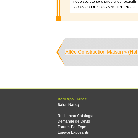
notre société se chargera de recueillir
VOUS GUIDEZ DANS VOTRE PROJE
Allée Construction Maison < (Hal
BatiExpo France
Salon Nancy
Recherche Catalogue
Demande de Devis
Forums BatiExpo
Espace Exposants