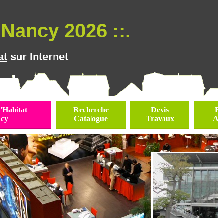
Nancy 2026 ::.
at
sur Internet
l'Habitat
Recherche
Devis
cy
Catalogue
Travaux
A