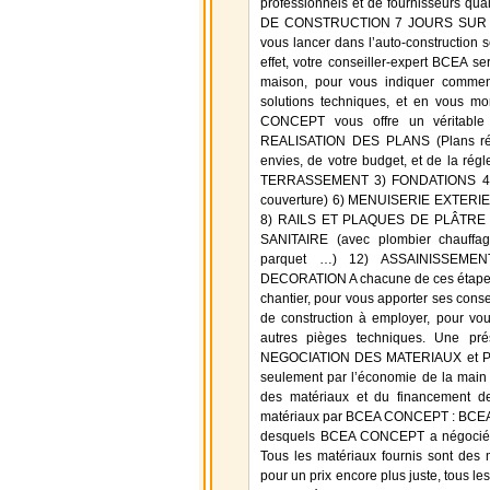
professionnels et de fournisseur
DE CONSTRUCTION 7 JOURS SUR 7 Mê
vous lancer dans l’auto-constructi
effet, votre conseiller-expert BCEA s
maison, pour vous indiquer comment
solutions techniques, et en vous m
CONCEPT vous offre un véritable
REALISATION DES PLANS (Plans réali
envies, de votre budget, et de la rég
TERRASSEMENT 3) FONDATIONS 4)
couverture) 6) MENUISERIE EXTERIE
8) RAILS ET PLAQUES DE PLÂTRE 9)
SANITAIRE (avec plombier chauffa
parquet …) 12) ASSAINISSEME
DECORATION A chacune de ces étapes, 
chantier, pour vous apporter ses conse
de construction à employer, pour vou
autres pièges techniques. Une prés
NEGOCIATION DES MATERIAUX et PRÊ
seulement par l’économie de la main 
des matériaux et du financement de
matériaux par BCEA CONCEPT : BCEA 
desquels BCEA CONCEPT a négocié des
Tous les matériaux fournis sont des 
pour un prix encore plus juste, tous le