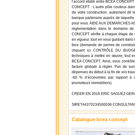
l’accord établi entre BCEA CONCEPT e
CONCEPT : L’autre pôle couteux dans l
de votre construction, autrement dit
banque partenaire auprès de laquelle
pour vous. AIDE AUX DEMARCHES 
réglementation dans le domaine de 
CONCEPT vérifie à chaque étape de vot
en vigueur, tout en vous guidant dans 
face (demande de permis de construire
cliquant ici CONTRÔLE DU BUDGET
techniques à mettre en œuvre, tout es
BCEA CONCEPT. Ainsi, vous contrôlez
facture globale à régler. Pas de su
dépenses du début à la fin de vos trav
-60 % d’économies par rapport à un
promoteurs immobiliers).
CREER EN 2016 ERIC SAGUEZ GER
SIRET44370234500036 CONSULTAN
Catalogue bcea concept