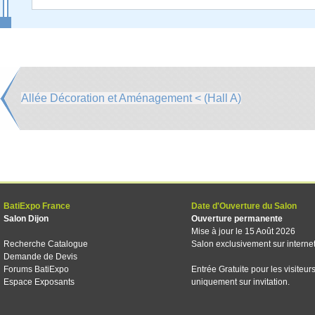
Allée Décoration et Aménagement < (Hall A)
BatiExpo France
Date d'Ouverture du Salon
Salon Dijon
Ouverture permanente
Mise à jour le 15 Août 2026
Recherche Catalogue
Salon exclusivement sur interne
Demande de Devis
Forums BatiExpo
Entrée Gratuite pour les visiteur
Espace Exposants
uniquement sur invitation.