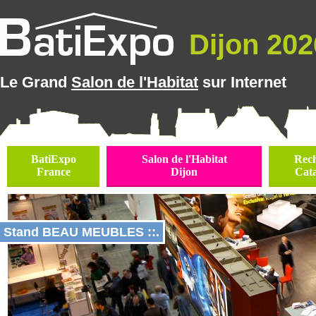
Dijon 2026
Le Grand
Salon de l'Habitat
sur Internet
BatiExpo
Salon de l'Habitat
Rec
France
Dijon
Cat
Stand BEAU MEUBLES ::.