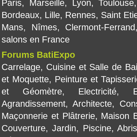
Paris
,
Marseille
,
Lyon
,
Toulouse
Bordeaux
,
Lille
,
Rennes
,
Saint Eti
Mans
,
Nîmes
,
Clermont-Ferrand
salons en France
Forums BatiExpo
Carrelage
,
Cuisine et Salle de Ba
et Moquette
,
Peinture et Tapisser
et Géomètre
,
Electricité
,
Agrandissement
,
Architecte
,
Con
Maçonnerie et Plâtrerie
,
Maison B
Couverture
,
Jardin
,
Piscine, Abri