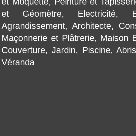
et Moquette
,
Peinture et Tapisser
et Géomètre
,
Electricité
,
Agrandissement
,
Architecte
,
Con
Maçonnerie et Plâtrerie
,
Maison B
Couverture
,
Jardin
,
Piscine, Abri
Véranda