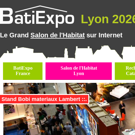
Lyon 2026
Le Grand
Salon de l'Habitat
sur Internet
BatiExpo
Salon de l'Habitat
Rec
France
Lyon
Cat
Stand Bobi materiaux Lambert ::.