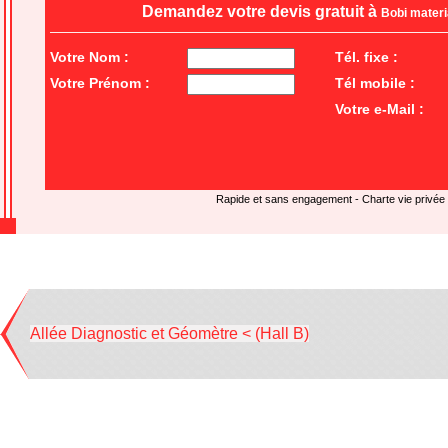
Demandez votre devis gratuit à
Bobi mater
Votre Nom :
Tél. fixe :
Votre Prénom :
Tél mobile :
Votre e-Mail :
Rapide et sans engagement -
Charte vie privée
Allée Diagnostic et Géomètre < (Hall B)