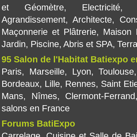
et Géomètre
,
Electricité
Agrandissement
,
Architecte
,
Con
Maçonnerie et Plâtrerie
,
Maison 
Jardin
,
Piscine, Abris et SPA
,
Terr
95 Salon de l'Habitat Batiexpo 
Paris
,
Marseille
,
Lyon
,
Toulouse
Bordeaux
,
Lille
,
Rennes
,
Saint Eti
Mans
,
Nîmes
,
Clermont-Ferrand
salons en France
Forums BatiExpo
Carrelage
,
Cuisine et Salle de Ba