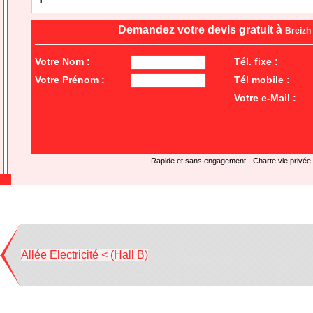
Demandez votre devis gratuit à
Breizh 
Votre Nom :
Tél. fixe :
Votre Prénom :
Tél mobile :
Votre e-Mail :
Rapide et sans engagement -
Charte vie privée
Allée Electricité < (Hall B)