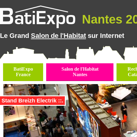
Nantes 20
Le Grand
Salon de l'Habitat
sur Internet
BatiExpo
Salon de l'Habitat
Rec
France
Nantes
Cat
Stand Breizh Electrik ::.