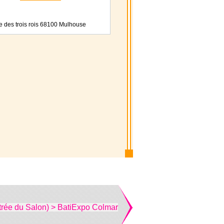
e des trois rois 68100 Mulhouse
trée du Salon) > BatiExpo Colmar