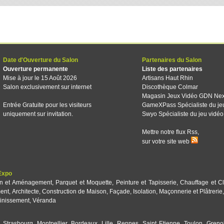
Date d'Ouverture du Salon
Partenaires du Salon
Ouverture permanente
Liste des partenaires
Mise à jour le 15 Août 2026
Artisans Haut Rhin
Salon exclusivement sur internet
Discothèque Colmar
Magasin Jeux Vidéo GDN Ne
Entrée Gratuite pour les visiteurs
GameXPass Spécialiste du je
uniquement sur invitation.
Swyo Spécialiste du jeu vidéo
Mettre notre flux Rss,
sur votre site web
Expo
on et Aménagement
,
Parquet et Moquette
,
Peinture et Tapisserie
,
Chauffage et Cl
ent
,
Architecte
,
Construction de Maison
,
Façade
,
Isolation
,
Maçonnerie et Plâtrerie
inissement
,
Véranda
,
Strasbourg
,
Montpellier
,
Bordeaux
,
Lille
,
Rennes
,
Saint Etienne
,
Toulon
,
Greno