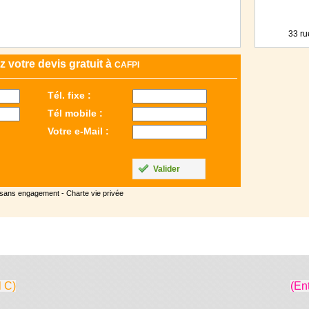
33 ru
votre devis gratuit à
CAFPI
Tél. fixe :
Tél mobile :
Votre e-Mail :
Valider
 sans engagement -
Charte vie privée
l C)
(En