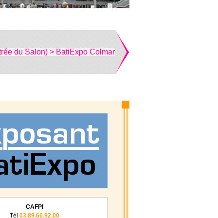
trée du Salon) > BatiExpo Colmar
CAFPI
Tél
03.89.66.92.00