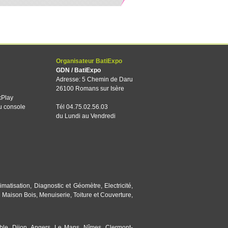
Organisateur BatiExpo
GDN / BatiExpo
Adresse: 5 Chemin de Daru
26100 Romans sur Isère
xPlay
u console
Tél 04.75.02.56.03
du Lundi au Vendredi
imatisation
,
Diagnostic et Géomètre
,
Electricité
,
,
Maison Bois
,
Menuiserie
,
Toiture et Couverture
,
ble
,
Dijon
,
Angers
,
Le Mans
,
Nîmes
,
Clermont-