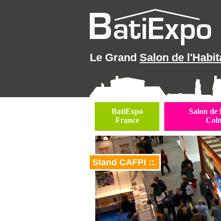
Le Grand
Salon de l'Habit
BatiExpo
Salon de 
France
Col
Stand CAFPI ::.