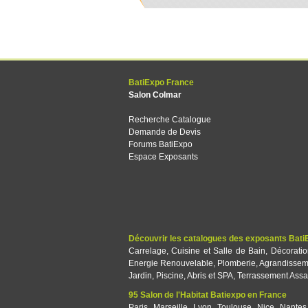
BatiExpo France
Salon Colmar
Recherche Catalogue
Demande de Devis
Forums BatiExpo
Espace Exposants
Découvrir les catalogues des exposants Bati
Carrelage
,
Cuisine et Salle de Bain
,
Décorati
Energie Renouvelable
,
Plomberie
,
Agrandissem
Jardin
,
Piscine, Abris et SPA
,
Terrassement Assa
95 Salon de l'Habitat Batiexpo en France
Paris
,
Marseille
,
Lyon
,
Toulouse
,
Nice
,
Nantes