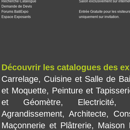
Recherche Catalogue
Salon exclusivement sur interne
Demande de Devis
Forums BatiExpo
Entrée Gratuite pour les visiteur
Espace Exposants
uniquement sur invitation.
Découvrir les catalogues des e
Carrelage
,
Cuisine et Salle de Ba
et Moquette
,
Peinture et Tapisser
et Géomètre
,
Electricité
Agrandissement
,
Architecte
,
Con
Maçonnerie et Plâtrerie
,
Maison 