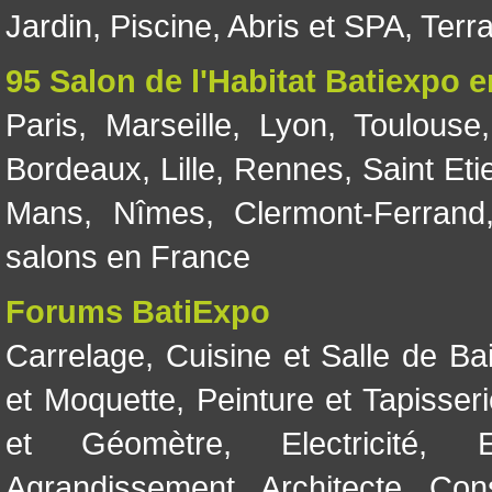
Jardin
,
Piscine, Abris et SPA
,
Terr
95 Salon de l'Habitat Batiexpo 
Paris
,
Marseille
,
Lyon
,
Toulouse
Bordeaux
,
Lille
,
Rennes
,
Saint Eti
Mans
,
Nîmes
,
Clermont-Ferrand
salons en France
Forums BatiExpo
Carrelage
,
Cuisine et Salle de Ba
et Moquette
,
Peinture et Tapisser
et Géomètre
,
Electricité
,
Agrandissement
,
Architecte
,
Con