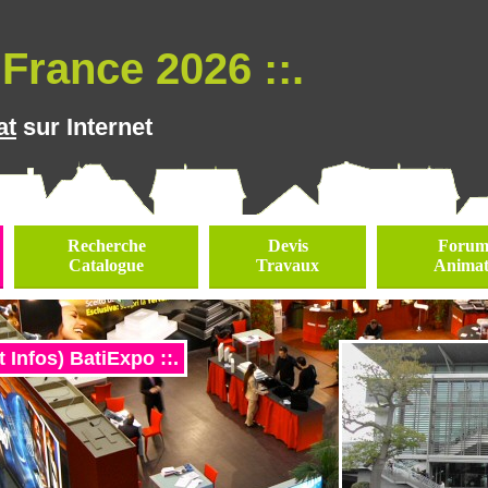
France 2026 ::.
at
sur Internet
Recherche
Devis
Forums
Catalogue
Travaux
Animat
Infos) BatiExpo ::.