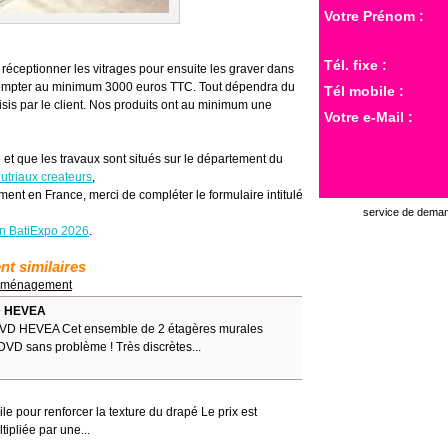
Votre Prénom :
Tél. fixe :
 réceptionner les vitrages pour ensuite les graver dans
aut compter au minimum 3000 euros TTC. Tout dépendra du
Tél mobile :
sis par le client. Nos produits ont au minimum une
Votre e-Mail :
 et que les travaux sont situés sur le département du
utriaux createurs
,
ment en France, merci de compléter le formulaire intitulé
service de demand
on BatiExpo 2026
.
t similaires
 Aménagement
D HEVEA
 HEVEA Cet ensemble de 2 étagères murales
 DVD sans problème ! Très discrètes...
huile pour renforcer la texture du drapé Le prix est
tipliée par une...