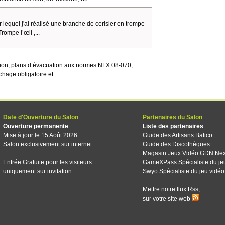
 lequel j'ai réalisé une branche de cerisier en trompe
rompe l’œil ,...
ntion, plans d’évacuation aux normes NFX 08-070,
chage obligatoire et...
Date d'Ouverture du Salon
Partenaires du Salon
Ouverture permanente
Liste des partenaires
Mise à jour le 15 Août 2026
Guide des Artisans Batico
Salon exclusivement sur internet
Guide des Discothèques
Magasin Jeux Vidéo GDN Ne
Entrée Gratuite pour les visiteurs
GameXPass Spécialiste du je
uniquement sur invitation.
Swyo Spécialiste du jeu vidéo
Mettre notre flux Rss,
sur votre site web