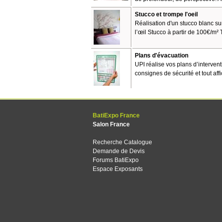
Stucco et trompe l'oeil
Réalisation d'un stucco blanc sur
l’œil Stucco à partir de 100€/m² T
Plans d'évacuation
UPI réalise vos plans d’interve
consignes de sécurité et tout affi
BatiExpo France
Salon France
Recherche Catalogue
Demande de Devis
Forums BatiExpo
Espace Exposants