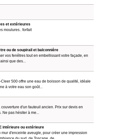
res et extérieures
s moulures.. forfait
être ou de soupirail et balconnière
r vos fenêtres tout en embellissant votre façade, en
 ainsi que des...
-Cleer 500 offre une eau de boisson de qualité, idéale
nne à votre eau son goût...
 couverture d'un fauteuil ancien. Prix sur devis en
. Ne pas hésiter à me...
 intérieure ou extérieure
du mur d'enceinte aveugle, pour créer une impression
Ambiance du sud, de Toscane, de...