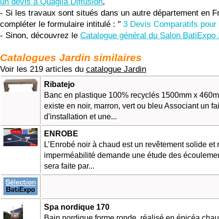
un devis à Quaglia Diffusion
,
- Si les travaux sont situés dans un autre département en F
compléter le formulaire intitulé : "
3 Devis Comparatifs pour 
- Sinon, découvrez le
Catalogue général du Salon BatiExpo
Catalogues Jardin similaires
Voir les 219 articles du
catalogue Jardin
Ribatejo
Banc en plastique 100% recyclés 1500mm x 46
existe en noir, marron, vert ou bleu Associant un fa
d'installation et une...
ENROBE
L’Enrobé noir à chaud est un revêtement solide et 
imperméabilité demande une étude des écoulemen
sera faite par...
Spa nordique 170
Bain nordique forme ronde, réalisé en épicéa chau