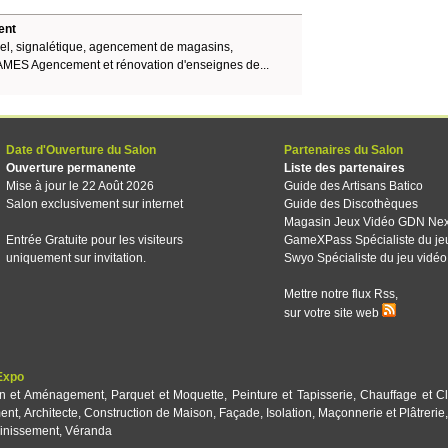
ent
iel, signalétique, agencement de magasins,
ES Agencement et rénovation d'enseignes de...
Date d'Ouverture du Salon
Partenaires du Salon
Ouverture permanente
Liste des partenaires
Mise à jour le 22 Août 2026
Guide des Artisans Batico
Salon exclusivement sur internet
Guide des Discothèques
Magasin Jeux Vidéo GDN Ne
Entrée Gratuite pour les visiteurs
GameXPass Spécialiste du je
uniquement sur invitation.
Swyo Spécialiste du jeu vidéo
Mettre notre flux Rss,
sur votre site web
Expo
on et Aménagement
,
Parquet et Moquette
,
Peinture et Tapisserie
,
Chauffage et Cl
ent
,
Architecte
,
Construction de Maison
,
Façade
,
Isolation
,
Maçonnerie et Plâtrerie
inissement
,
Véranda