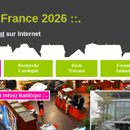
France 2026 ::.
at
sur Internet
Recherche
Devis
Forums
Catalogue
Travaux
Animat
Infos) BatiExpo ::.