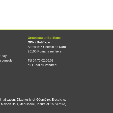
Organisateur BatiExpo
GDN / BatiExpo
Adresse: 5 Chemin de Daru
26100 Romans sur Isère
xPlay
u console
Tél 04.75.02.56.03
du Lundi au Vendredi
imatisation
,
Diagnostic et Géomètre
,
Electricité
,
,
Maison Bois
,
Menuiserie
,
Toiture et Couverture
,