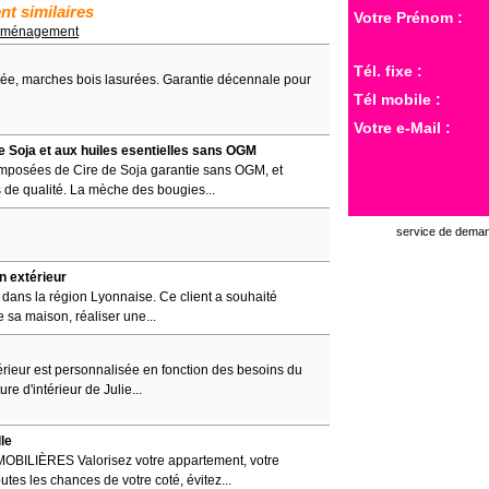
t similaires
Votre Prénom :
 Aménagement
Tél. fixe :
ulée, marches bois lasurées. Garantie décennale pour
Tél mobile :
Votre e-Mail :
de Soja et aux huiles esentielles sans OGM
omposées de Cire de Soja garantie sans OGM, et
s de qualité. La mèche des bougies...
service de demand
n extérieur
é dans la région Lyonnaise. Ce client a souhaité
e sa maison, réaliser une...
térieur est personnalisée en fonction des besoins du
ure d'intérieur de Julie...
le
ILIÈRES Valorisez votre appartement, votre
tes les chances de votre coté, évitez...