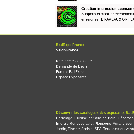
Création-impression-agencem
Supports et mobilier événement
enseignes...DRAPEAU& ORIFLAM
BatiExpo France
Salon France
Recherche Catalogue
Demande de Devis
Forums BatiExpo
Espace Exposants
Découvrir les catalogues des exposants Bati
Carrelage
,
Cuisine et Salle de Bain
,
Décorati
Energie Renouvelable
,
Plomberie
,
Agrandissem
Jardin
,
Piscine, Abris et SPA
,
Terrassement Assa