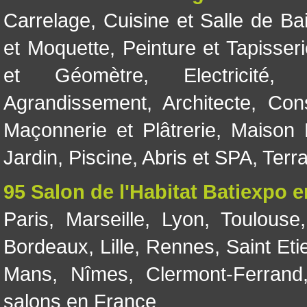
Carrelage
,
Cuisine et Salle de Ba
et Moquette
,
Peinture et Tapisser
et Géomètre
,
Electricité
Agrandissement
,
Architecte
,
Con
Maçonnerie et Plâtrerie
,
Maison 
Jardin
,
Piscine, Abris et SPA
,
Terr
95 Salon de l'Habitat Batiexpo 
Paris
,
Marseille
,
Lyon
,
Toulouse
Bordeaux
,
Lille
,
Rennes
,
Saint Eti
Mans
,
Nîmes
,
Clermont-Ferrand
salons en France