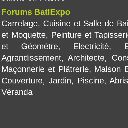
Forums BatiExpo
Carrelage
,
Cuisine et Salle de Ba
et Moquette
,
Peinture et Tapisser
et Géomètre
,
Electricité
,
Agrandissement
,
Architecte
,
Con
Maçonnerie et Plâtrerie
,
Maison B
Couverture
,
Jardin
,
Piscine, Abri
Véranda