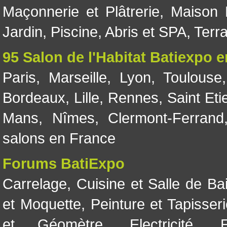
Maçonnerie et Plâtrerie
,
Maison 
Jardin
,
Piscine, Abris et SPA
,
Terr
95 Salon de l'Habitat Batiexpo 
Paris
,
Marseille
,
Lyon
,
Toulouse
Bordeaux
,
Lille
,
Rennes
,
Saint Eti
Mans
,
Nîmes
,
Clermont-Ferrand
salons en France
Forums BatiExpo
Carrelage
,
Cuisine et Salle de Ba
et Moquette
,
Peinture et Tapisser
et Géomètre
,
Electricité
,