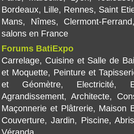
Bordeaux
,
Lille
,
Rennes
,
Saint Eti
Mans
,
Nîmes
,
Clermont-Ferrand
salons en France
Forums BatiExpo
Carrelage
,
Cuisine et Salle de Ba
et Moquette
,
Peinture et Tapisser
et Géomètre
,
Electricité
,
Agrandissement
,
Architecte
,
Con
Maçonnerie et Plâtrerie
,
Maison B
Couverture
,
Jardin
,
Piscine, Abri
Véranda