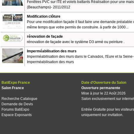
Fenêtres PVC sur ITE et volets battants Réalisation pour une mais
(Beauchamps)- 2011/2012
Modification clôture
Pour une modification façade il faut faire une demande préalable 
même temps que votre permis de construire. à partir de 1000...
rénovation de façade
rénovation de façade avec le système D3 armé ou peinture .
Imperméabilisation des murs
Imperméabilisation des murs dans le Calvados, l'Eure et la Seine
Imperméabilisation des murs
BatiExpo France
Date d'Ouverture du Salon
Salon France
Ouverture permanente
Mise à jour le 22 Août 2026
Recherche Catalogue
Salon exclusivement sur interne
Demande de Devis
Forums BatiExpo
Entrée Gratuite pour les visiteur
Espace Exposants
uniquement sur invitation.