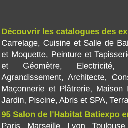
Découvrir les catalogues des e
Carrelage
,
Cuisine et Salle de Ba
et Moquette
,
Peinture et Tapisser
et Géomètre
,
Electricité
Agrandissement
,
Architecte
,
Con
Maçonnerie et Plâtrerie
,
Maison 
Jardin
,
Piscine, Abris et SPA
,
Terr
95 Salon de l'Habitat Batiexpo 
Paris
,
Marseille
,
Lyon
,
Toulouse