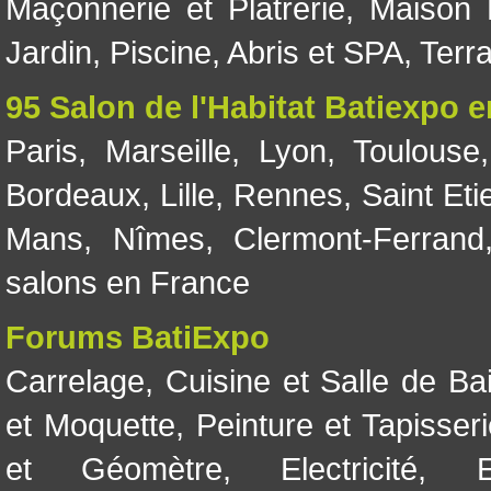
Maçonnerie et Plâtrerie
,
Maison 
Jardin
,
Piscine, Abris et SPA
,
Terr
95 Salon de l'Habitat Batiexpo 
Paris
,
Marseille
,
Lyon
,
Toulouse
Bordeaux
,
Lille
,
Rennes
,
Saint Eti
Mans
,
Nîmes
,
Clermont-Ferrand
salons en France
Forums BatiExpo
Carrelage
,
Cuisine et Salle de Ba
et Moquette
,
Peinture et Tapisser
et Géomètre
,
Electricité
,