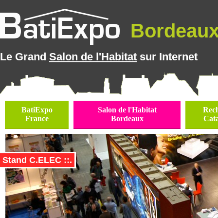
Bordeaux 
Le Grand
Salon de l'Habitat
sur Internet
BatiExpo
Salon de l'Habitat
Rec
France
Bordeaux
Cat
Stand C.ELEC ::.