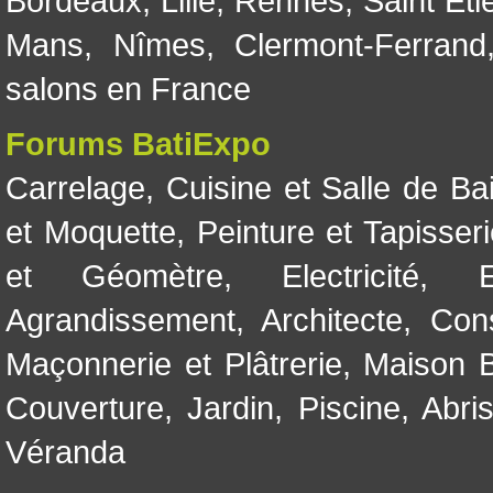
Bordeaux
,
Lille
,
Rennes
,
Saint Eti
Mans
,
Nîmes
,
Clermont-Ferrand
salons en France
Forums BatiExpo
Carrelage
,
Cuisine et Salle de Ba
et Moquette
,
Peinture et Tapisser
et Géomètre
,
Electricité
,
Agrandissement
,
Architecte
,
Con
Maçonnerie et Plâtrerie
,
Maison B
Couverture
,
Jardin
,
Piscine, Abri
Véranda