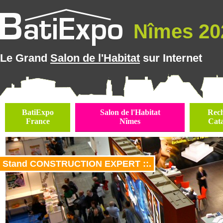
Nîmes 202
Le Grand
Salon de l'Habitat
sur Internet
BatiExpo
Salon de l'Habitat
Rec
France
Nîmes
Cat
Stand CONSTRUCTION EXPERT ::.