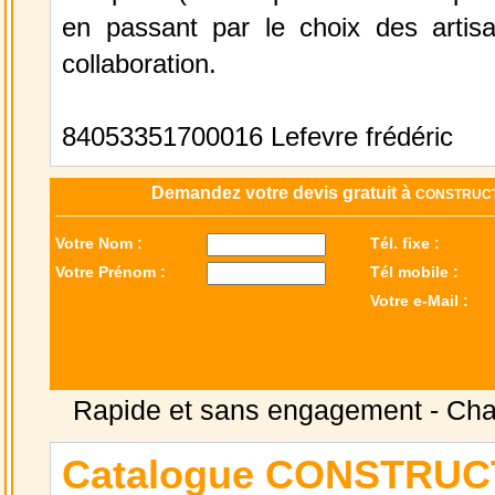
en passant par le choix des artis
collaboration.
84053351700016 Lefevre frédéric
Demandez votre devis gratuit à
CONSTRUCT
Votre Nom :
Tél. fixe :
Votre Prénom :
Tél mobile :
Votre e-Mail :
Rapide et sans engagement -
Cha
Catalogue CONSTRUC