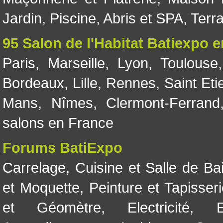
Jardin
,
Piscine, Abris et SPA
,
Terr
95 Salon de l'Habitat Batiexpo 
Paris
,
Marseille
,
Lyon
,
Toulouse
Bordeaux
,
Lille
,
Rennes
,
Saint Eti
Mans
,
Nîmes
,
Clermont-Ferrand
salons en France
Forums BatiExpo
Carrelage
,
Cuisine et Salle de Ba
et Moquette
,
Peinture et Tapisser
et Géomètre
,
Electricité
,