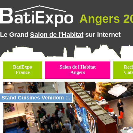
Angers 20
Le Grand
Salon de l'Habitat
sur Internet
BatiExpo
Salon de l'Habitat
Rec
France
Angers
Cat
Stand Cuisines Venidom ::.