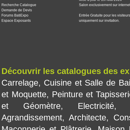
Recherche Catalogue
Salon exclusivement sur interne
Demande de Devis
Forums BatiExpo
Entrée Gratuite pour les visiteur
Espace Exposants
uniquement sur invitation.
Découvrir les catalogues des e
Carrelage
,
Cuisine et Salle de Ba
et Moquette
,
Peinture et Tapisser
et Géomètre
,
Electricité
Agrandissement
,
Architecte
,
Con
Maçonnerie et Plâtrerie
,
Maison 