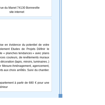
rue du Manet 74130 Bonneville
site internet
ise en évidence du potentiel de votre
lement Etudes de Projets Définir le
 de « planches tendances » avec plans
ances couleurs, de revêtements muraux
décoration (tapis, miroirs, luminaires..)
. Sur Mesure Aménagement, agencement,
 aux choix arrêtés. Suivi du chantier.
appartement à partir de 680 € pour une
érieur