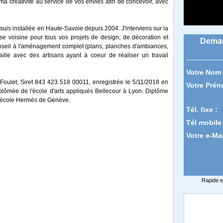
 ma créativité au service de vos envies afin de concevoir, avec
 suis installée en Haute-Savoie depuis 2004. J'interviens sur la
sse voisine pour tous vos projets de design, de décoration et
Deman
seil à l'aménagement complet (plans, planches d'ambiances,
availle avec des artisans ayant à coeur de réaliser un travail
Votre Nom 
Foulet, Siret 843 423 518 00011, enregistrée le 5/11/2018 en
Votre Prén
diplômée de l'école d'arts appliqués Bellecour à Lyon. Diplôme
l'école Hermès de Genève.
Tél. fixe :
Tél mobile 
Votre e-Mai
Rapide e