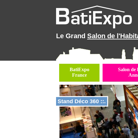
Le Grand
Salon de l'Habit
BatiExpo
Salon de 
France
Ann
Stand Déco 360 ::.