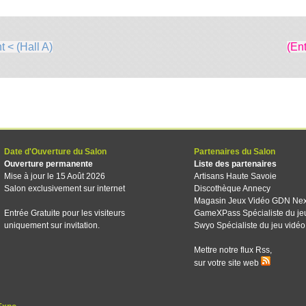
 < (Hall A)
(En
Date d'Ouverture du Salon
Partenaires du Salon
Ouverture permanente
Liste des partenaires
Mise à jour le 15 Août 2026
Artisans Haute Savoie
Salon exclusivement sur internet
Discothèque Annecy
Magasin Jeux Vidéo GDN Ne
Entrée Gratuite pour les visiteurs
GameXPass Spécialiste du je
uniquement sur invitation.
Swyo Spécialiste du jeu vidéo
Mettre notre flux Rss,
sur votre site web