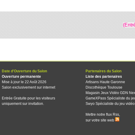
(Entr
Date d'Ouverture du Salon
Partenaires du Salon
Ouverture permanente
Liste des partenaires
Mise à jour le 22 Août 2026
Artisans Haute Garonne
Salon exclusivement sur internet
Discothèque Toulouse
Magasin Jeux Vidéo GDN Ne
Entrée Gratuite pour les visiteurs
GameXPass Spécialiste du je
uniquement sur invitation.
Swyo Spécialiste du jeu vidéo
Mettre notre flux Rss,
sur votre site web