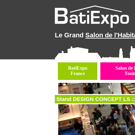
Le Grand
Salon de l'Habit
BatiExpo
Salon de 
France
Toul
Stand DESIGN CONCEPT LS ::