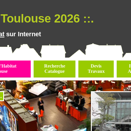
Toulouse 2026 ::.
at
sur Internet
l'Habitat
Recherche
Devis
ouse
Catalogue
Travaux
A
.