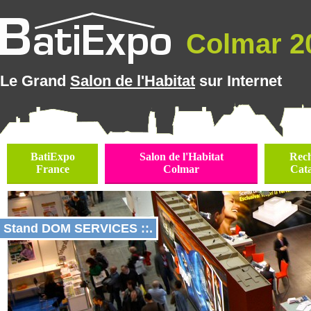
Colmar 20
Le Grand
Salon de l'Habitat
sur Internet
BatiExpo
Salon de l'Habitat
Rec
France
Colmar
Cat
Stand DOM SERVICES ::.