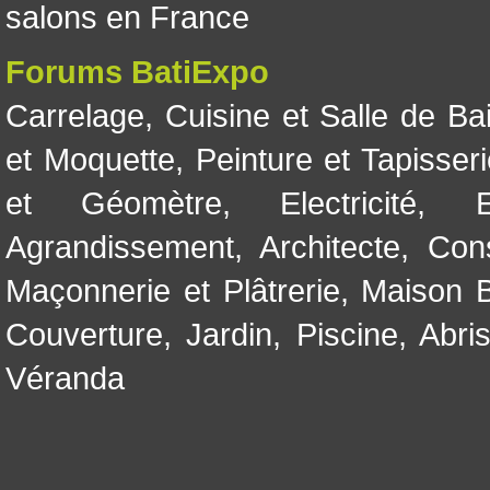
salons en France
Forums BatiExpo
Carrelage
,
Cuisine et Salle de Ba
et Moquette
,
Peinture et Tapisser
et Géomètre
,
Electricité
,
Agrandissement
,
Architecte
,
Con
Maçonnerie et Plâtrerie
,
Maison B
Couverture
,
Jardin
,
Piscine, Abri
Véranda