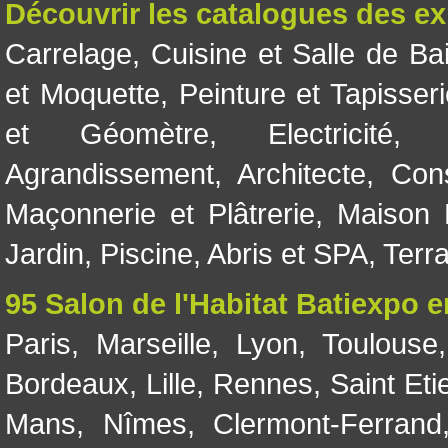
Découvrir les catalogues des e
Carrelage
,
Cuisine et Salle de Ba
et Moquette
,
Peinture et Tapisser
et Géomètre
,
Electricité
Agrandissement
,
Architecte
,
Con
Maçonnerie et Plâtrerie
,
Maison 
Jardin
,
Piscine, Abris et SPA
,
Terr
95 Salon de l'Habitat Batiexpo 
Paris
,
Marseille
,
Lyon
,
Toulouse
Bordeaux
,
Lille
,
Rennes
,
Saint Eti
Mans
,
Nîmes
,
Clermont-Ferrand