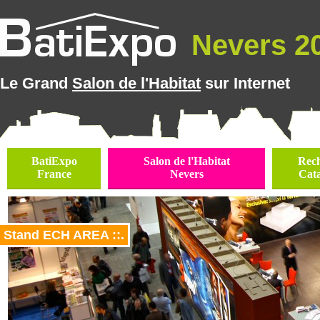
Nevers 20
Le Grand
Salon de l'Habitat
sur Internet
BatiExpo
Salon de l'Habitat
Rec
France
Nevers
Cat
Stand ECH AREA ::.