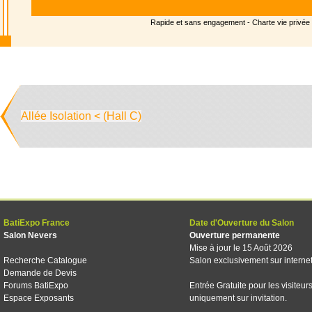
Rapide et sans engagement -
Charte vie privée
Allée Isolation < (Hall C)
BatiExpo France
Date d'Ouverture du Salon
Salon Nevers
Ouverture permanente
Mise à jour le 15 Août 2026
Recherche Catalogue
Salon exclusivement sur interne
Demande de Devis
Forums BatiExpo
Entrée Gratuite pour les visiteur
Espace Exposants
uniquement sur invitation.