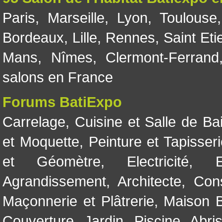
Paris
,
Marseille
,
Lyon
,
Toulouse
Bordeaux
,
Lille
,
Rennes
,
Saint Eti
Mans
,
Nîmes
,
Clermont-Ferrand
salons en France
Forums BatiExpo
Carrelage
,
Cuisine et Salle de Ba
et Moquette
,
Peinture et Tapisser
et Géomètre
,
Electricité
,
Agrandissement
,
Architecte
,
Con
Maçonnerie et Plâtrerie
,
Maison B
Couverture
,
Jardin
,
Piscine, Abri