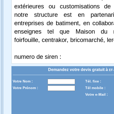
extérieures ou customisations de
notre structure est en partena
entreprises de batiment, en collabo
enseignes tel que Maison du 
foirfouille, centrakor, bricomarché, ler
numero de siren :
Demandez votre devis gratuit à
EF
Votre Nom :
Tél. fixe :
Votre Prénom :
Tél mobile :
Votre e-Mail :