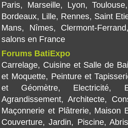
Paris
,
Marseille
,
Lyon
,
Toulouse
Bordeaux
,
Lille
,
Rennes
,
Saint Eti
Mans
,
Nîmes
,
Clermont-Ferrand
salons en France
Forums BatiExpo
Carrelage
,
Cuisine et Salle de Ba
et Moquette
,
Peinture et Tapisser
et Géomètre
,
Electricité
,
Agrandissement
,
Architecte
,
Con
Maçonnerie et Plâtrerie
,
Maison B
Couverture
,
Jardin
,
Piscine, Abri