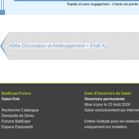
Rapide et sans engagement -
Charte vie privée
Allée Décoration et Aménagement < (Hall A)
BatiExpo France
Date d'Ouverture du Salon
Salon Foix
Ouverture permanente
Mise à jour le 22 Août 2026
Recherche Catalogue
Salon exclusivement sur interne
Demande de Devis
Forums BatiExpo
Entrée Gratuite pour les visiteur
Espace Exposants
uniquement sur invitation.