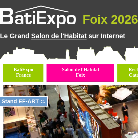
Foix 2026 
Le Grand
Salon de l'Habitat
sur Internet
BatiExpo
Salon de l'Habitat
Rec
France
Foix
Cat
Stand EF-ART ::.