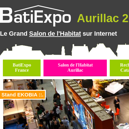
Aurillac 2
Le Grand
Salon de l'Habitat
sur Internet
BatiExpo
Salon de l'Habitat
Rec
France
Aurillac
Cat
Stand EKOBIA ::.