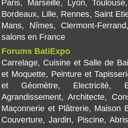
Paris
,
Marseille
,
Lyon
,
Toulouse
Bordeaux
,
Lille
,
Rennes
,
Saint Eti
Mans
,
Nîmes
,
Clermont-Ferrand
salons en France
Forums BatiExpo
Carrelage
,
Cuisine et Salle de Ba
et Moquette
,
Peinture et Tapisser
et Géomètre
,
Electricité
,
Agrandissement
,
Architecte
,
Con
Maçonnerie et Plâtrerie
,
Maison B
Couverture
,
Jardin
,
Piscine, Abri