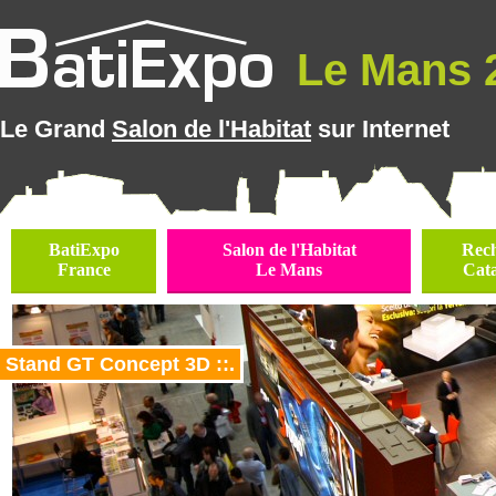
Le Mans 2
Le Grand
Salon de l'Habitat
sur Internet
BatiExpo
Salon de l'Habitat
Rec
France
Le Mans
Cat
Stand GT Concept 3D ::.