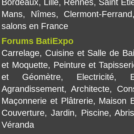
Bordeaux
,
Lille
,
Rennes
,
Saint Eti
Mans
,
Nîmes
,
Clermont-Ferrand
salons en France
Forums BatiExpo
Carrelage
,
Cuisine et Salle de Ba
et Moquette
,
Peinture et Tapisser
et Géomètre
,
Electricité
,
Agrandissement
,
Architecte
,
Con
Maçonnerie et Plâtrerie
,
Maison B
Couverture
,
Jardin
,
Piscine, Abri
Véranda