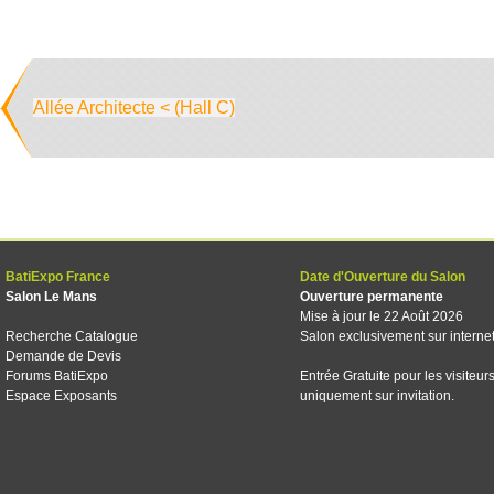
Allée Architecte < (Hall C)
BatiExpo France
Date d'Ouverture du Salon
Salon Le Mans
Ouverture permanente
Mise à jour le 22 Août 2026
Recherche Catalogue
Salon exclusivement sur interne
Demande de Devis
Forums BatiExpo
Entrée Gratuite pour les visiteur
Espace Exposants
uniquement sur invitation.