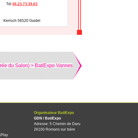
Tél
06.23.73.39.63
Kerroch 56520 Guidel
trée du Salon) > BatiExpo Vannes
Organisateur BatiExpo
GDN / BatiExpo
Adresse: 5 Chemin de Daru
26100 Romans sur Isère
xPlay