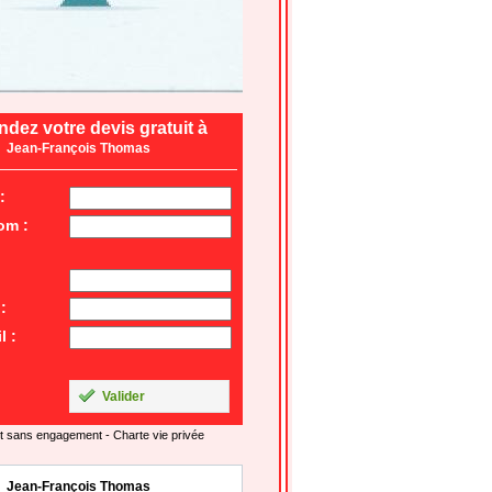
dez votre devis gratuit à
Jean-François Thomas
:
om :
:
l :
Valider
t sans engagement -
Charte vie privée
Jean-François Thomas