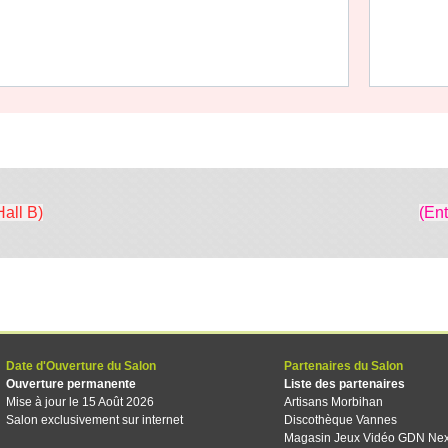
Hall B)
(En
Date d'Ouverture du Salon
Partenaires du Salon
Ouverture permanente
Liste des partenaires
Mise à jour le 15 Août 2026
Artisans Morbihan
Salon exclusivement sur internet
Discothèque Vannes
Magasin Jeux Vidéo GDN Ne