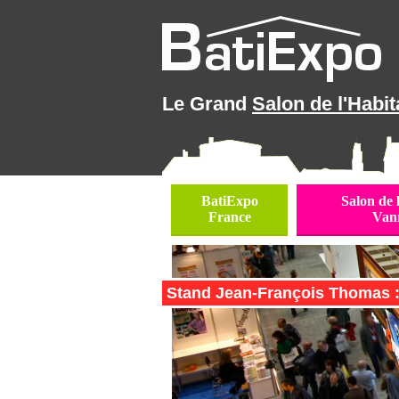
Le Grand
Salon de l'Habit
BatiExpo
Salon de 
France
Van
Stand Jean-François Thomas :