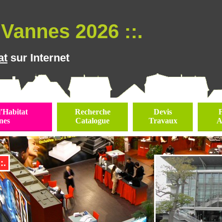
Vannes 2026 ::.
at
sur Internet
l'Habitat
Recherche
Devis
nes
Catalogue
Travaux
A
:.