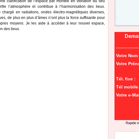
ne clarification de l’espace par montée en vibration du lieu
rifie l’atmosphère et contribue à l’harmonisation des lieux.
chargé en radiations, ondes électro-magnétiques diverses,
ves, de plus en plus d’âmes n’ont plus la force suffisante pour
ropres moyens. Je les aide à accéder à leur nouvel espace,
on des lieux.
Deman
Votre Nom 
Votre Prén
Tél. fixe :
Tél mobile 
Votre e-Mai
Rapide e