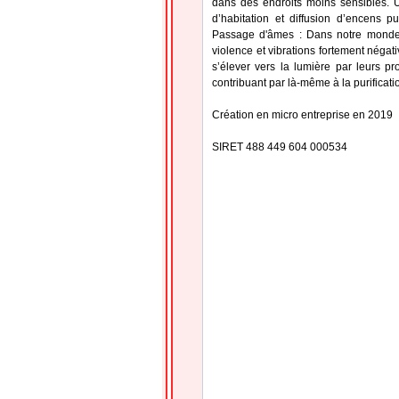
dans des endroits moins sensibles. U
d’habitation et diffusion d’encens pu
Passage d'âmes : Dans notre monde 
violence et vibrations fortement négati
s’élever vers la lumière par leurs p
contribuant par là-même à la purificati
Création en micro entreprise en 2019
SIRET 488 449 604 000534