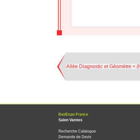
Allée Diagnostic et Géomètre < (
BatiExpo France
Salon Vannes
Recherche Catalogue
Demande de Devis