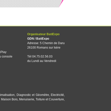
Organisateur BatiExpo
GDN / BatiExpo
Adresse: 5 Chemin de Daru
26100 Romans sur Isère
xPlay
u console
Tél 04.75.02.56.03
du Lundi au Vendredi
imatisation
,
Diagnostic et Géomètre
,
Electricité
,
,
Maison Bois
,
Menuiserie
,
Toiture et Couverture
,