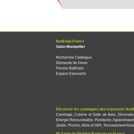
BatiExpo France
Salon Montpellier
Recherche Catalogue
Demande de Devis
Forums BatiExpo
Espace Exposants
Découvrir les catalogues des exposants Bati
Carrelage
,
Cuisine et Salle de Bain
,
Décorati
Energie Renouvelable
,
Plomberie
,
Agrandissem
Jardin
,
Piscine, Abris et SPA
,
Terrassement Assa
95 Salon de l'Habitat Batiexpo en France