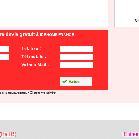
34
e devis gratuit à
IDEHOME FRANCE
Tél. fixe :
Tél mobile :
Votre e-Mail :
Valider
 sans engagement -
Charte vie privée
(Hall B)
(Entrée