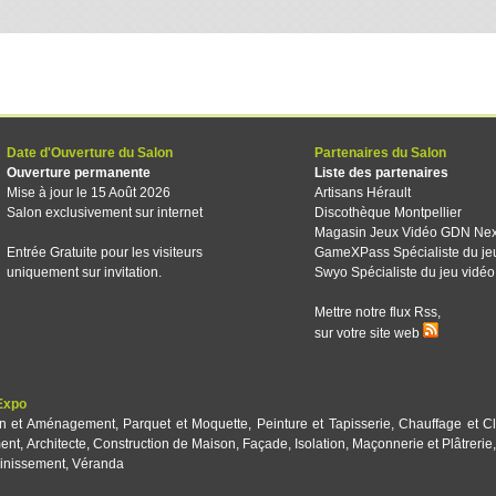
Date d'Ouverture du Salon
Partenaires du Salon
Ouverture permanente
Liste des partenaires
Mise à jour le 15 Août 2026
Artisans Hérault
Salon exclusivement sur internet
Discothèque Montpellier
Magasin Jeux Vidéo GDN Ne
Entrée Gratuite pour les visiteurs
GameXPass Spécialiste du je
uniquement sur invitation.
Swyo Spécialiste du jeu vidéo
Mettre notre flux Rss,
sur votre site web
Expo
on et Aménagement
,
Parquet et Moquette
,
Peinture et Tapisserie
,
Chauffage et Cl
ent
,
Architecte
,
Construction de Maison
,
Façade
,
Isolation
,
Maçonnerie et Plâtrerie
inissement
,
Véranda