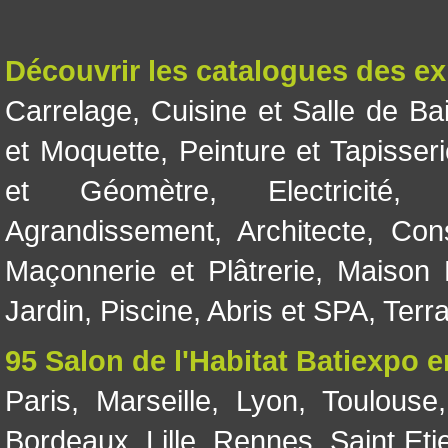
Découvrir les catalogues des e
Carrelage
,
Cuisine et Salle de Ba
et Moquette
,
Peinture et Tapisser
et Géomètre
,
Electricité
Agrandissement
,
Architecte
,
Con
Maçonnerie et Plâtrerie
,
Maison 
Jardin
,
Piscine, Abris et SPA
,
Terr
95 Salon de l'Habitat Batiexpo 
Paris
,
Marseille
,
Lyon
,
Toulouse
Bordeaux
,
Lille
,
Rennes
,
Saint Eti