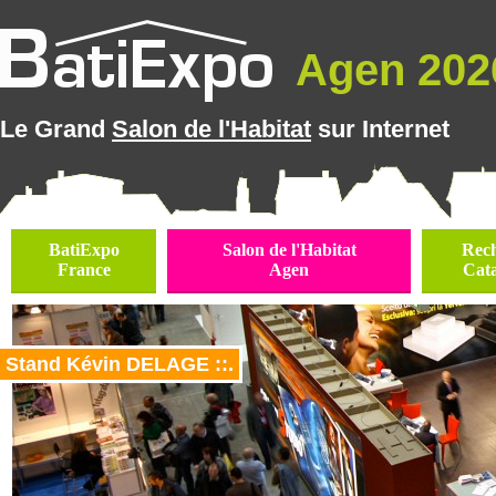
Agen 2026
Le Grand
Salon de l'Habitat
sur Internet
BatiExpo
Salon de l'Habitat
Rec
France
Agen
Cat
Stand Kévin DELAGE ::.