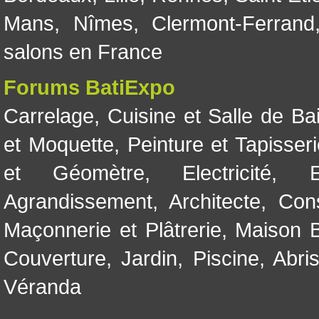
Mans
,
Nîmes
,
Clermont-Ferrand
salons en France
Forums BatiExpo
Carrelage
,
Cuisine et Salle de Ba
et Moquette
,
Peinture et Tapisser
et Géomètre
,
Electricité
,
Agrandissement
,
Architecte
,
Con
Maçonnerie et Plâtrerie
,
Maison B
Couverture
,
Jardin
,
Piscine, Abri
Véranda