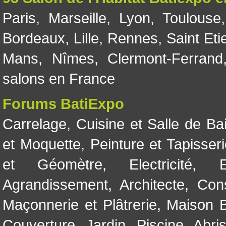
Paris
,
Marseille
,
Lyon
,
Toulouse
Bordeaux
,
Lille
,
Rennes
,
Saint Eti
Mans
,
Nîmes
,
Clermont-Ferrand
salons en France
Forums BatiExpo
Carrelage
,
Cuisine et Salle de Ba
et Moquette
,
Peinture et Tapisser
et Géomètre
,
Electricité
,
Agrandissement
,
Architecte
,
Con
Maçonnerie et Plâtrerie
,
Maison B
Couverture
,
Jardin
,
Piscine, Abri