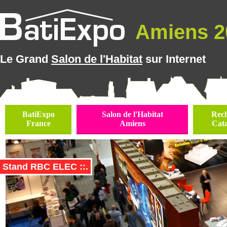
Amiens 20
Le Grand
Salon de l'Habitat
sur Internet
BatiExpo
Salon de l'Habitat
Rec
France
Amiens
Cat
Stand RBC ELEC ::.