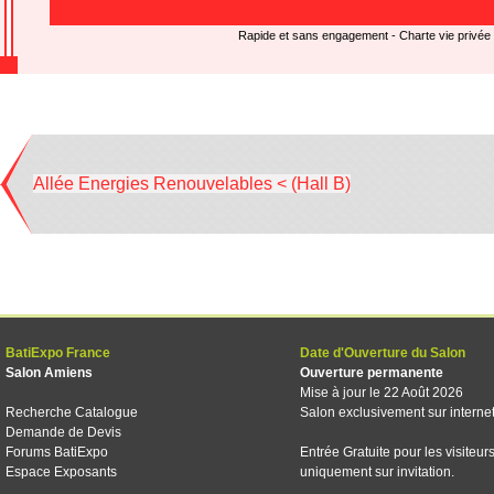
Rapide et sans engagement -
Charte vie privée
Allée Energies Renouvelables < (Hall B)
BatiExpo France
Date d'Ouverture du Salon
Salon Amiens
Ouverture permanente
Mise à jour le 22 Août 2026
Recherche Catalogue
Salon exclusivement sur interne
Demande de Devis
Forums BatiExpo
Entrée Gratuite pour les visiteur
Espace Exposants
uniquement sur invitation.