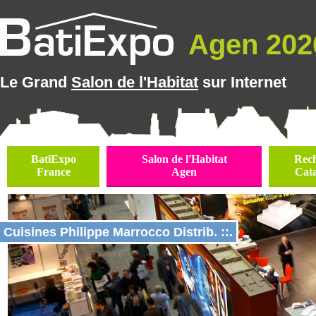
Agen 2026
Le Grand
Salon de l'Habitat
sur Internet
BatiExpo
Salon de l'Habitat
Rec
France
Agen
Cat
Cuisines Philippe Marrocco Distrib. ::.