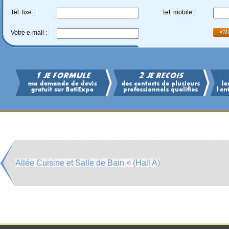
Tel. fixe :
Tel. mobile :
Votre e-mail :
Allée Cuisine et Salle de Bain < (Hall A)