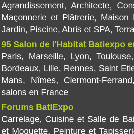
Agrandissement
,
Architecte
,
Con
Maçonnerie et Plâtrerie
,
Maison 
Jardin
,
Piscine, Abris et SPA
,
Terr
95 Salon de l'Habitat Batiexpo 
Paris
,
Marseille
,
Lyon
,
Toulouse
Bordeaux
,
Lille
,
Rennes
,
Saint Eti
Mans
,
Nîmes
,
Clermont-Ferrand
salons en France
Forums BatiExpo
Carrelage
,
Cuisine et Salle de Ba
et Moquette
,
Peinture et Tapisser