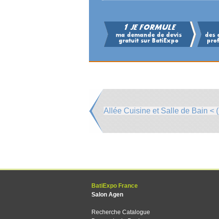
Allée Cuisine et Salle de Bain < (
BatiExpo France
Salon Agen
Recherche Catalogue