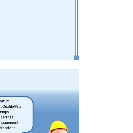
atuit
t Qualité/Prix
Temps
certifiés
 engagement
vie privée