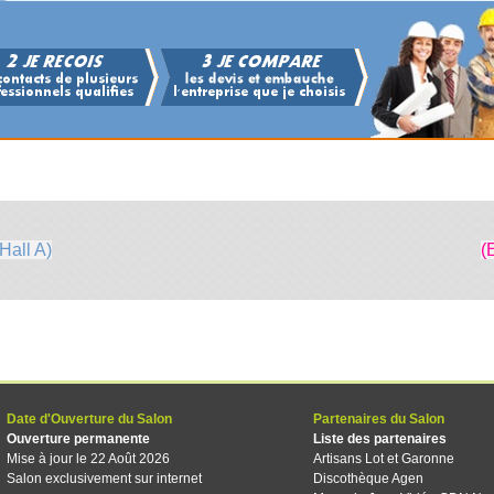
Hall A)
(
Date d'Ouverture du Salon
Partenaires du Salon
Ouverture permanente
Liste des partenaires
Mise à jour le 22 Août 2026
Artisans Lot et Garonne
Salon exclusivement sur internet
Discothèque Agen