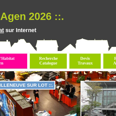
Agen 2026 ::.
at
sur Internet
l'Habitat
Recherche
Devis
en
Catalogue
Travaux
A
VILLENEUVE SUR LOT ::.