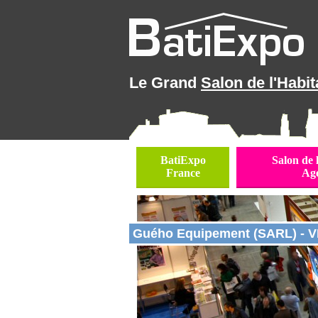
Le Grand
Salon de l'Habit
BatiExpo
Salon de 
France
Ag
Guého Equipement (SARL) - 