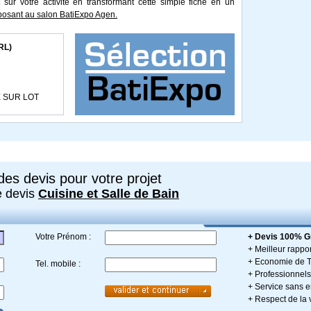
 sur votre activité en transformant cette simple fiche en un
osant au salon BatiExpo Agen.
RL)
E SUR LOT
es devis pour votre projet
e devis
Cuisine et Salle de Bain
Votre Prénom :
+ Devis 100% Gr
+ Meilleur rappor
+ Economie de 
Tel. mobile :
+ Professionnels 
+ Service sans
+ Respect de la 