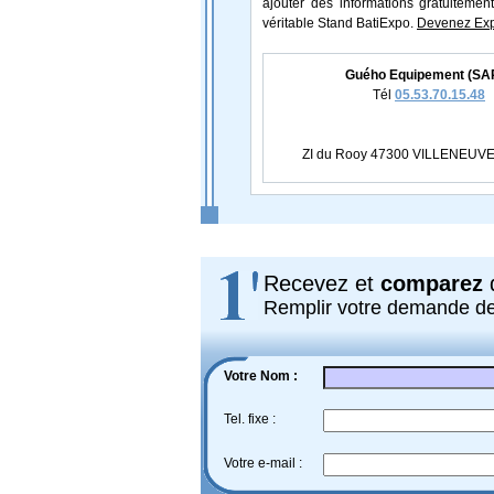
ajouter des informations gratuitement
véritable Stand BatiExpo.
Devenez Exp
Guého Equipement (SA
Tél
05.53.70.15.48
ZI du Rooy 47300 VILLENEUV
Recevez et
comparez
d
Remplir votre demande d
Votre Nom :
Tel. fixe :
Votre e-mail :