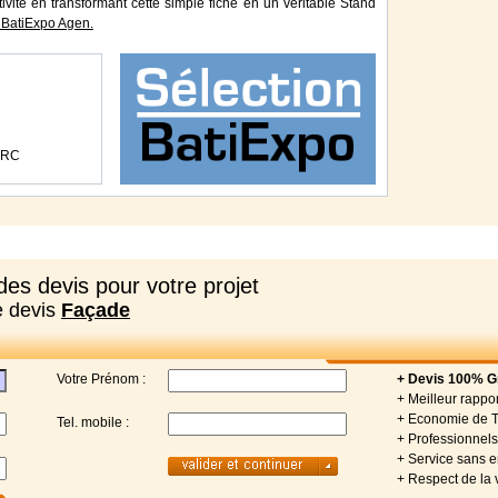
tivité en transformant cette simple fiche en un véritable Stand
 BatiExpo Agen.
ARC
es devis pour votre projet
e devis
Façade
Votre Prénom :
+ Devis 100% Gr
+ Meilleur rappor
+ Economie de 
Tel. mobile :
+ Professionnels 
+ Service sans
+ Respect de la 