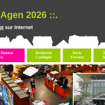
Agen 2026 ::.
at
sur Internet
l'Habitat
Recherche
Devis
en
Catalogue
Travaux
A