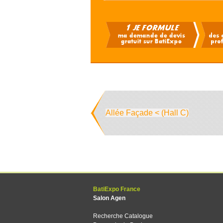
Allée Façade < (Hall C)
BatiExpo France
Salon Agen
Recherche Catalogue