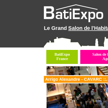
Le Grand
Salon de l'Habit
BatiExpo
Salon de 
France
Ag
Arrigo Alexandre - CAVARC ::.