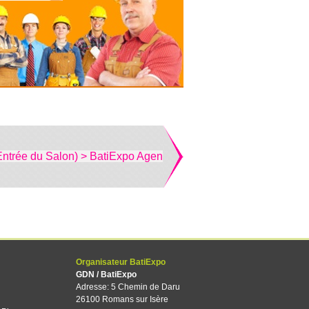
Entrée du Salon) > BatiExpo Agen
Organisateur BatiExpo
GDN / BatiExpo
Adresse: 5 Chemin de Daru
26100 Romans sur Isère