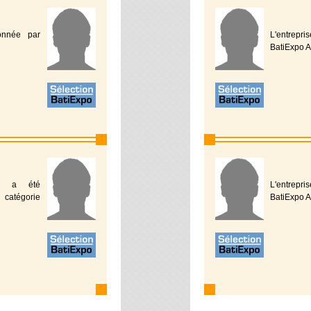
ionnée par
L'entrepr
BatiExpo A
ral a été
L'entrepr
 catégorie
BatiExpo A