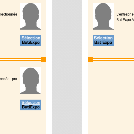
lectionnée
L'entrepri
BatiExpo A
ionnée par