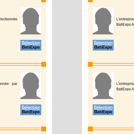
lectionnée
L'entrepr
BatiExpo A
ionnée par
L'entrepri
BatiExpo A