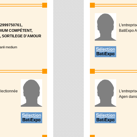
2999750761,
L'entrepri
DIUM COMPÉTENT,
BatiExpo A
, SORTILEGE D'AMOUR
kanli medium
lectionnée
L'entrepri
Agen dans 