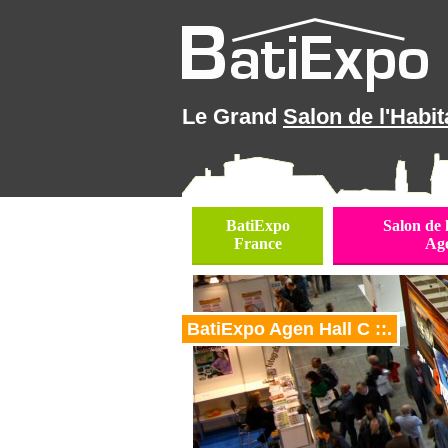
Le Grand
Salon de l'Habit
BatiExpo
Salon de 
France
Ag
BatiExpo Agen Hall C ::.