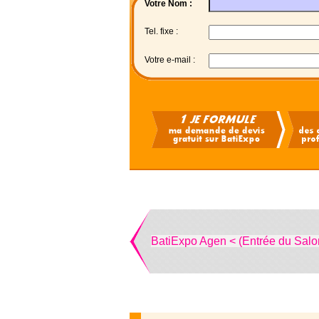
Votre Nom :
Tel. fixe :
Votre e-mail :
BatiExpo Agen < (Entrée du Salo