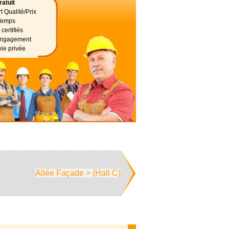
atuit
t Qualité/Prix
Temps
certifiés
 engagement
vie privée
Allée Façade > (Hall C)