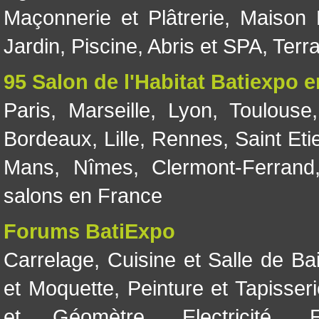
Maçonnerie et Plâtrerie
,
Maison 
Jardin
,
Piscine, Abris et SPA
,
Terr
95 Salon de l'Habitat Batiexpo 
Paris
,
Marseille
,
Lyon
,
Toulouse
Bordeaux
,
Lille
,
Rennes
,
Saint Eti
Mans
,
Nîmes
,
Clermont-Ferrand
salons en France
Forums BatiExpo
Carrelage
,
Cuisine et Salle de Ba
et Moquette
,
Peinture et Tapisser
et Géomètre
,
Electricité
,