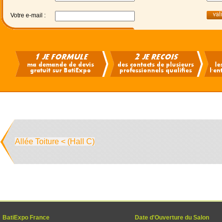
Votre e-mail :
Allée Toiture < (Hall C)
BatiExpo France
Date d'Ouverture du Salon