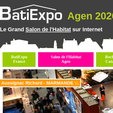
Agen 2026
Le Grand
Salon de l'Habitat
sur Internet
BatiExpo
Salon de l'Habitat
Rec
France
Agen
Cat
Aussignac Richard - MARMANDE ::.