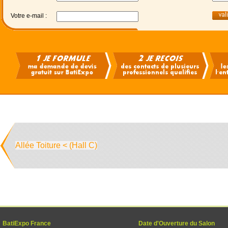
Votre e-mail :
Allée Toiture < (Hall C)
BatiExpo France
Date d'Ouverture du Salon