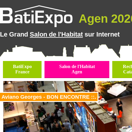
Agen 2026
Le Grand
Salon de l'Habitat
sur Internet
BatiExpo
Salon de l'Habitat
Rec
France
Agen
Cat
Aviano Georges - BON ENCONTRE ::.