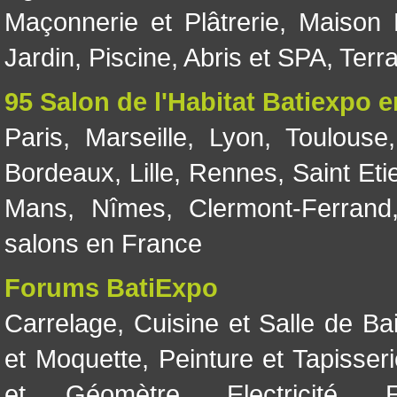
Maçonnerie et Plâtrerie
,
Maison 
Jardin
,
Piscine, Abris et SPA
,
Terr
95 Salon de l'Habitat Batiexpo 
Paris
,
Marseille
,
Lyon
,
Toulouse
Bordeaux
,
Lille
,
Rennes
,
Saint Eti
Mans
,
Nîmes
,
Clermont-Ferrand
salons en France
Forums BatiExpo
Carrelage
,
Cuisine et Salle de Ba
et Moquette
,
Peinture et Tapisser
et Géomètre
,
Electricité
,