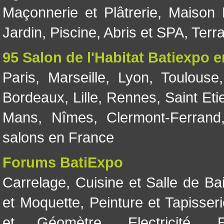
Maçonnerie et Plâtrerie
,
Maison 
Jardin
,
Piscine, Abris et SPA
,
Terr
95 Salon de l'Habitat Batiexpo 
Paris
,
Marseille
,
Lyon
,
Toulouse
Bordeaux
,
Lille
,
Rennes
,
Saint Eti
Mans
,
Nîmes
,
Clermont-Ferrand
salons en France
Forums BatiExpo
Carrelage
,
Cuisine et Salle de Ba
et Moquette
,
Peinture et Tapisser
et Géomètre
,
Electricité
,