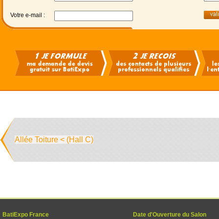
Votre e-mail :
Allée Toiture < (Hall C)
BatiExpo France
Date d'Ouverture du Salon