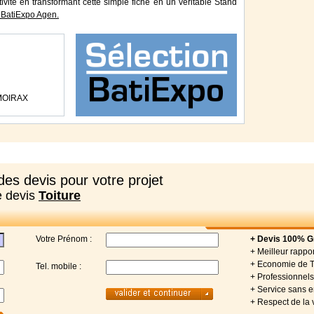
tivité en transformant cette simple fiche en un véritable Stand
 BatiExpo Agen.
 MOIRAX
es devis pour votre projet
e devis
Toiture
Votre Prénom :
+ Devis 100% Gr
+ Meilleur rappor
+ Economie de 
Tel. mobile :
+ Professionnels 
+ Service sans
+ Respect de la 