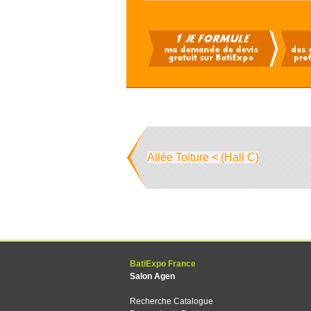
Allée Toiture < (Hall C)
BatiExpo France
Salon Agen
Recherche Catalogue