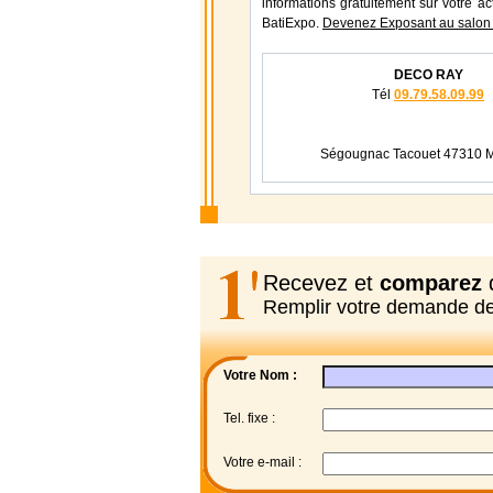
informations gratuitement sur votre ac
BatiExpo.
Devenez Exposant au salon
DECO RAY
Tél
09.79.58.09.99
Ségougnac Tacouet 47310
Recevez et
comparez
d
Remplir votre demande d
Votre Nom :
Tel. fixe :
Votre e-mail :