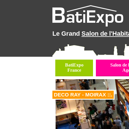
Le Grand
Salon de l'Habit
BatiExpo
Salon de 
France
Ag
DECO RAY - MOIRAX ::.