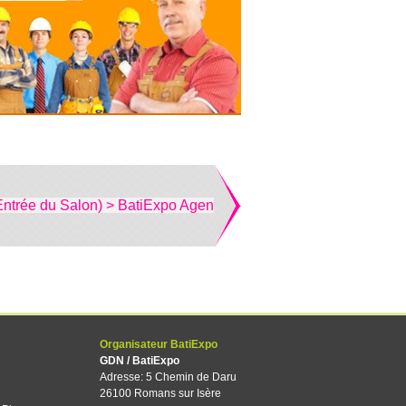
Entrée du Salon) > BatiExpo Agen
Organisateur BatiExpo
GDN / BatiExpo
Adresse: 5 Chemin de Daru
26100 Romans sur Isère