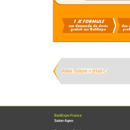
Allée Toiture < (Hall C)
BatiExpo France
Salon Agen