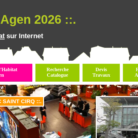
Agen 2026 ::.
at
sur Internet
l'Habitat
Recherche
Devis
en
Catalogue
Travaux
A
 SAINT CIRQ ::.