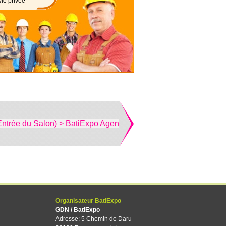
vie privée
Entrée du Salon) > BatiExpo Agen
Organisateur BatiExpo
GDN / BatiExpo
Adresse: 5 Chemin de Daru