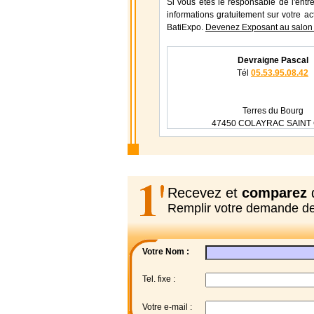
Si vous étes le responsable de l'entr
informations gratuitement sur votre ac
BatiExpo.
Devenez Exposant au salon
Devraigne Pascal
Tél
05.53.95.08.42
Terres du Bourg
47450 COLAYRAC SAINT
Recevez et
comparez
d
Remplir votre demande d
Votre Nom :
Tel. fixe :
Votre e-mail :