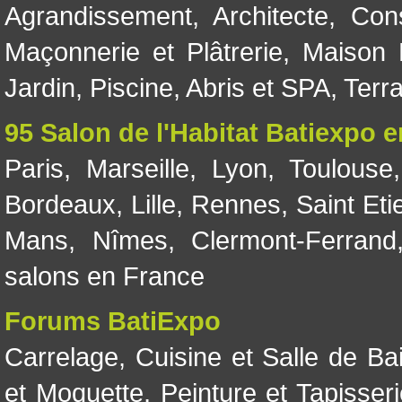
Agrandissement
,
Architecte
,
Con
Maçonnerie et Plâtrerie
,
Maison 
Jardin
,
Piscine, Abris et SPA
,
Terr
95 Salon de l'Habitat Batiexpo 
Paris
,
Marseille
,
Lyon
,
Toulouse
Bordeaux
,
Lille
,
Rennes
,
Saint Eti
Mans
,
Nîmes
,
Clermont-Ferrand
salons en France
Forums BatiExpo
Carrelage
,
Cuisine et Salle de Ba
et Moquette
,
Peinture et Tapisser