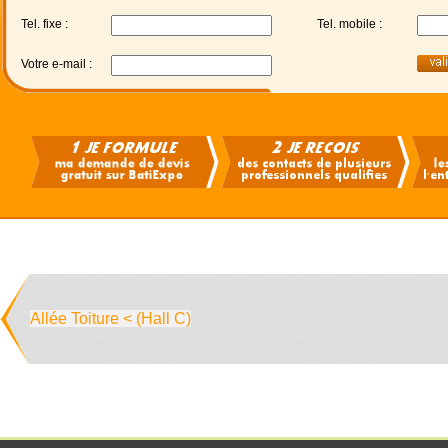
Tel. fixe :
Tel. mobile :
Votre e-mail :
Allée Toiture < (Hall C)