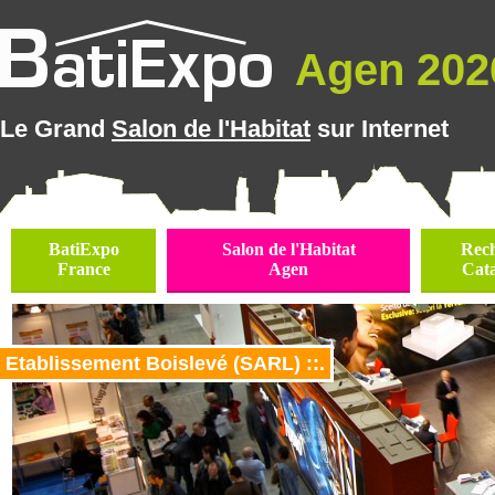
Agen 2026
Le Grand
Salon de l'Habitat
sur Internet
BatiExpo
Salon de l'Habitat
Rec
France
Agen
Cat
Etablissement Boislevé (SARL) ::.