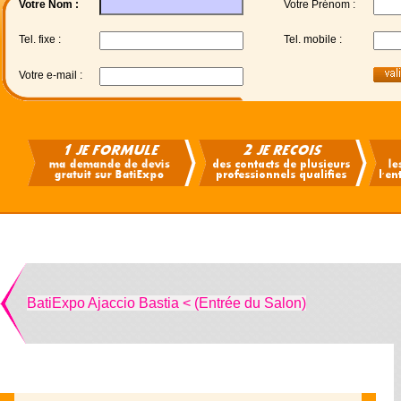
Votre Nom :
Votre Prénom :
Tel. fixe :
Tel. mobile :
Votre e-mail :
BatiExpo Ajaccio Bastia < (Entrée du Salon)