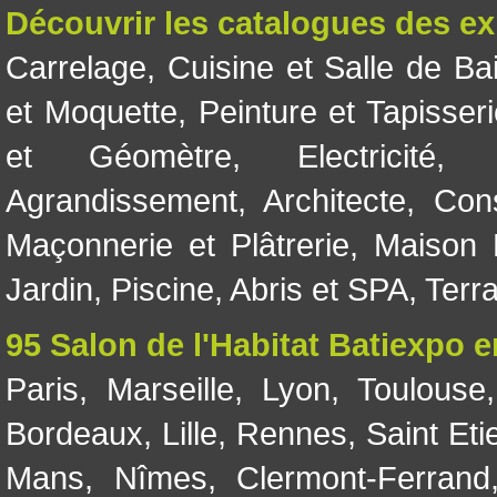
Découvrir les catalogues des e
Carrelage
,
Cuisine et Salle de Ba
et Moquette
,
Peinture et Tapisser
et Géomètre
,
Electricité
Agrandissement
,
Architecte
,
Con
Maçonnerie et Plâtrerie
,
Maison 
Jardin
,
Piscine, Abris et SPA
,
Terr
95 Salon de l'Habitat Batiexpo 
Paris
,
Marseille
,
Lyon
,
Toulouse
Bordeaux
,
Lille
,
Rennes
,
Saint Eti
Mans
,
Nîmes
,
Clermont-Ferrand