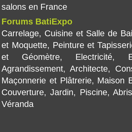
salons en France
Forums BatiExpo
Carrelage
,
Cuisine et Salle de Ba
et Moquette
,
Peinture et Tapisser
et Géomètre
,
Electricité
,
Agrandissement
,
Architecte
,
Con
Maçonnerie et Plâtrerie
,
Maison B
Couverture
,
Jardin
,
Piscine, Abri
Véranda