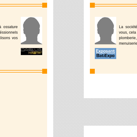
à ossature
La sociét
éssionnels
vous, cela
alisons vos
plomberie,
menuiserie