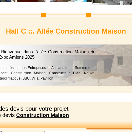
Hall C ::. Allée Construction Maison
 Bienvenue dans l'allée Construction Maison du
Expo Amiens 2025.
vous présente les Entreprises et Artisans de la Somme dont
 sont: Construction Maison, Constructeur, Plan, Neuve,
ioclimatique, BBC, Villa, Pavillon.
es devis pour votre projet
e devis
Construction Maison