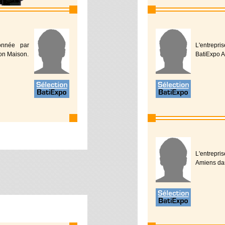
ionnée par
L'entrepr
ion Maison.
BatiExpo A
L'entrepris
Amiens dan