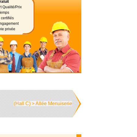
atuit
t Qualité/Prix
Temps
certifiés
 engagement
vie privée
(Hall C) > Allée Menuiserie