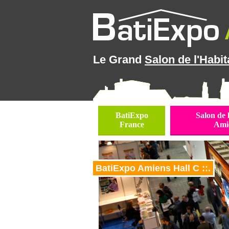
Le Grand
Salon de l'Habit
BatiExpo
Salon de 
France
Ami
BatiExpo Amiens Hall C ::.