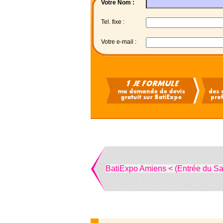
Votre Nom :
Tel. fixe :
Votre e-mail :
BatiExpo Amiens < (Entrée du Sa