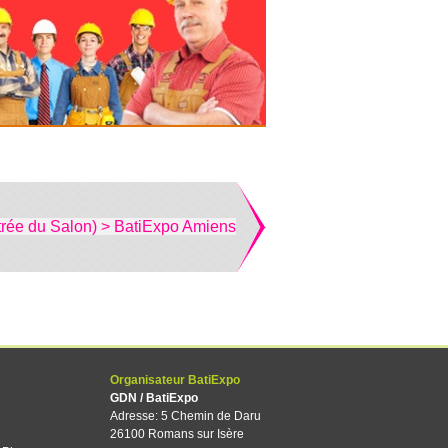
trée du Salon) > BatiExpo Amiens
Organisateur BatiExpo
GDN / BatiExpo
Adresse: 5 Chemin de Daru
26100 Romans sur Isère