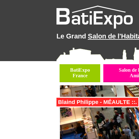
Le Grand
Salon de l'Habit
BatiExpo
Salon de 
France
Ami
Blaind Philippe - MÉAULTE ::.