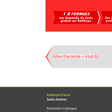
Allée Electricité < (Hall B)
BatiExpo France
Salon Amiens
Recherche Catalogue