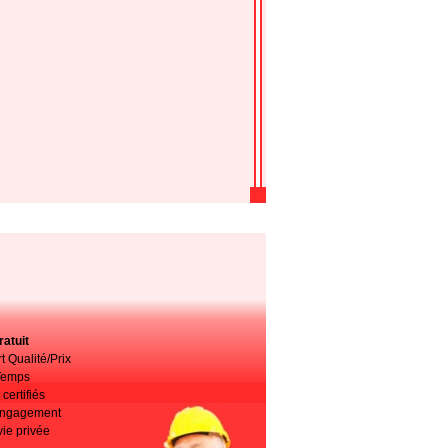
atuit
t Qualité/Prix
Temps
certifiés
 engagement
vie privée