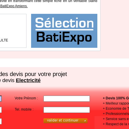
tivité en transformant cette simple fiche en un véritable Stand
 BatiExpo Amiens.
AULTE
es devis pour votre projet
e devis
Electricité
Votre Prénom :
+ Devis 100% Gr
+ Meilleur rappor
+ Economie de 
Tel. mobile :
+ Professionnels 
+ Service sans
+ Respect de la 