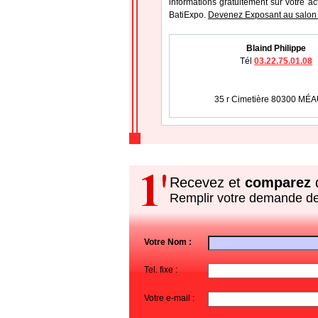
informations gratuitement sur votre ac
BatiExpo.
Devenez Exposant au salon
Blaind Philippe
Tél
03.22.75.01.08
35 r Cimetière 80300 MÉ
Recevez et
comparez
d
Remplir votre demande d
Votre Nom :
Tel. fixe :
Votre e-mail :