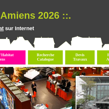
Amiens 2026 ::.
at
sur Internet
l'Habitat
Recherche
Devis
ens
Catalogue
Travaux
A