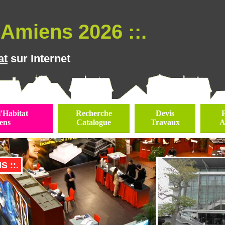
Amiens 2026 ::.
at
sur Internet
l'Habitat
Recherche
Devis
ens
Catalogue
Travaux
A
S ::.