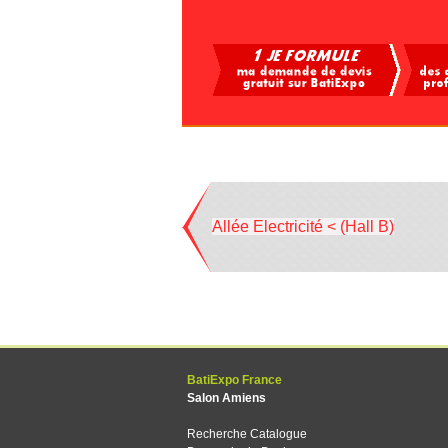
Allée Electricité < (Hall B)
BatiExpo France
Salon Amiens
Recherche Catalogue