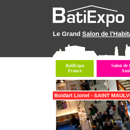
Le Grand
Salon de l'Habit
BatiExpo
Salon de 
France
Ami
Boidart Lionel - SAINT MAULVI