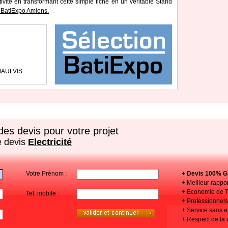
tivité en transformant cette simple fiche en un véritable Stand
 BatiExpo Amiens.
MAULVIS
es devis pour votre projet
e devis
Electricité
Votre Prénom :
+ Devis 100% Gr
+ Meilleur rappor
+ Economie de 
Tel. mobile :
+ Professionnels 
+ Service sans
+ Respect de la 