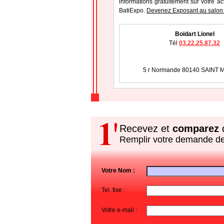
informations gratuitement sur votre ac
BatiExpo.
Devenez Exposant au salon
Boidart Lionel
Tél
03.22.25.87.32
5 r Normande 80140 SAINT 
Recevez et
comparez
d
Remplir votre demande d
Votre Nom :
Tel. fixe :
Votre e-mail :