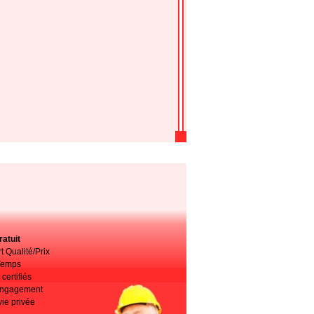
atuit
t Qualité/Prix
Temps
certifiés
 engagement
vie privée