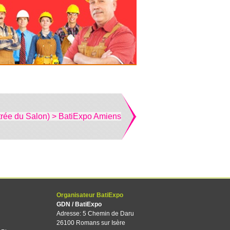
trée du Salon) > BatiExpo Amiens
Organisateur BatiExpo
GDN / BatiExpo
Adresse: 5 Chemin de Daru
26100 Romans sur Isère